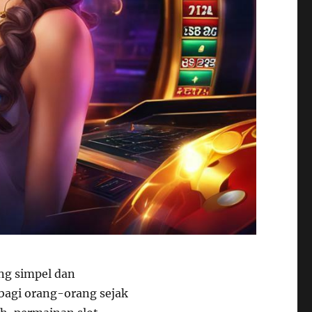
ng simpel dan
bagi orang-orang sejak