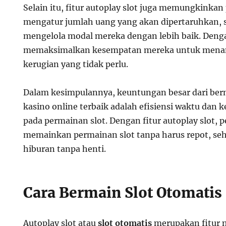
Selain itu, fitur autoplay slot juga memungkinka
mengatur jumlah uang yang akan dipertaruhkan, 
mengelola modal mereka dengan lebih baik. Deng
memaksimalkan kesempatan mereka untuk mena
kerugian yang tidak perlu.
Dalam kesimpulannya, keuntungan besar dari berm
kasino online terbaik adalah efisiensi waktu dan 
pada permainan slot. Dengan fitur autoplay slot, 
memainkan permainan slot tanpa harus repot, se
hiburan tanpa henti.
Cara Bermain Slot Otomatis
Autoplay slot atau
slot otomatis
merupakan fitur 