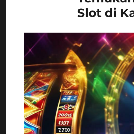
Slot di K