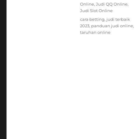
Online
,
Judi QQ Online
,
Judi Slot Online
Tags
cara betting
,
judi terbaik
2023
,
panduan judi online
,
taruhan online