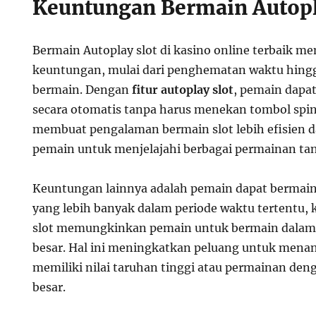
Keuntungan Bermain Autopl
Bermain Autoplay slot di kasino online terbaik 
keuntungan, mulai dari penghematan waktu hin
bermain. Dengan
fitur autoplay slot
, pemain dapa
secara otomatis tanpa harus menekan tombol spin s
membuat pengalaman bermain slot lebih efisien
pemain untuk menjelajahi berbagai permainan tan
Keuntungan lainnya adalah pemain dapat bermain
yang lebih banyak dalam periode waktu tertentu, k
slot memungkinkan pemain untuk bermain dalam
besar. Hal ini meningkatkan peluang untuk mena
memiliki nilai taruhan tinggi atau permainan den
besar.