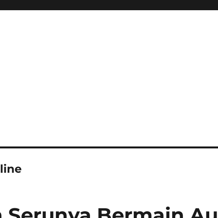
line
 Serunya Bermain Au