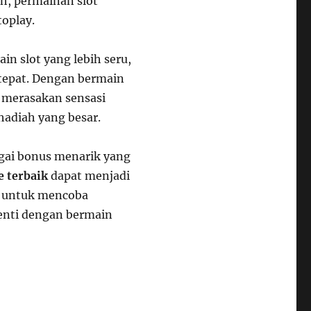
h, permainan slot
oplay.
n slot yang lebih seru,
 tepat. Dengan bermain
t merasakan sensasi
adiah yang besar.
agai bonus menarik yang
e terbaik
dapat menjadi
u untuk mencoba
henti dengan bermain