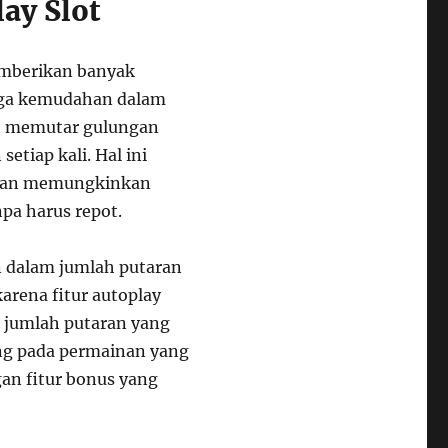
ay Slot
memberikan banyak
gga kemudahan dalam
t memutar gulungan
etiap kali. Hal ini
 dan memungkinkan
pa harus repot.
 dalam jumlah putaran
arena fitur autoplay
 jumlah putaran yang
ng pada permainan yang
gan fitur bonus yang