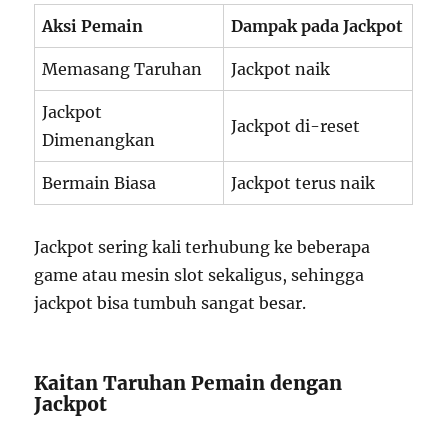
Aksi Pemain
Dampak pada Jackpot
Memasang Taruhan
Jackpot naik
Jackpot
Jackpot di-reset
Dimenangkan
Bermain Biasa
Jackpot terus naik
Jackpot sering kali terhubung ke beberapa
game atau mesin slot sekaligus, sehingga
jackpot bisa tumbuh sangat besar.
Kaitan Taruhan Pemain dengan
Jackpot