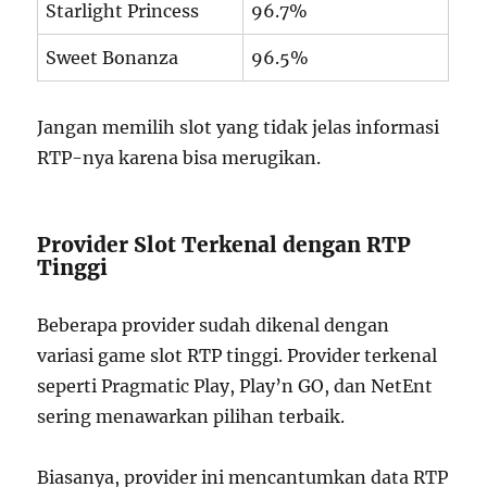
Starlight Princess
96.7%
Sweet Bonanza
96.5%
Jangan memilih slot yang tidak jelas informasi
RTP-nya karena bisa merugikan.
Provider Slot Terkenal dengan RTP
Tinggi
Beberapa provider sudah dikenal dengan
variasi game slot RTP tinggi. Provider terkenal
seperti Pragmatic Play, Play’n GO, dan NetEnt
sering menawarkan pilihan terbaik.
Biasanya, provider ini mencantumkan data RTP