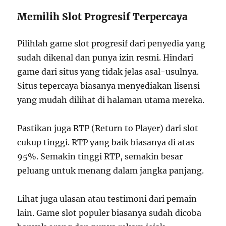
Memilih Slot Progresif Terpercaya
Pilihlah game slot progresif dari penyedia yang
sudah dikenal dan punya izin resmi. Hindari
game dari situs yang tidak jelas asal-usulnya.
Situs tepercaya biasanya menyediakan lisensi
yang mudah dilihat di halaman utama mereka.
Pastikan juga RTP (Return to Player) dari slot
cukup tinggi. RTP yang baik biasanya di atas
95%. Semakin tinggi RTP, semakin besar
peluang untuk menang dalam jangka panjang.
Lihat juga ulasan atau testimoni dari pemain
lain. Game slot populer biasanya sudah dicoba