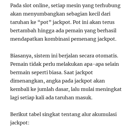
Pada slot online, setiap mesin yang terhubung
akan menyumbangkan sebagian kecil dari
taruhan ke “pot” jackpot. Pot ini akan terus
bertambah hingga ada pemain yang berhasil
mendapatkan kombinasi pemenang jackpot.
Biasanya, sistem ini berjalan secara otomatis.
Pemain tidak perlu melakukan apa-apa selain
bermain seperti biasa. Saat jackpot
dimenangkan, angka pada jackpot akan
kembali ke jumlah dasar, lalu mulai meningkat
lagi setiap kali ada taruhan masuk.
Berikut tabel singkat tentang alur akumulasi
jackpot: