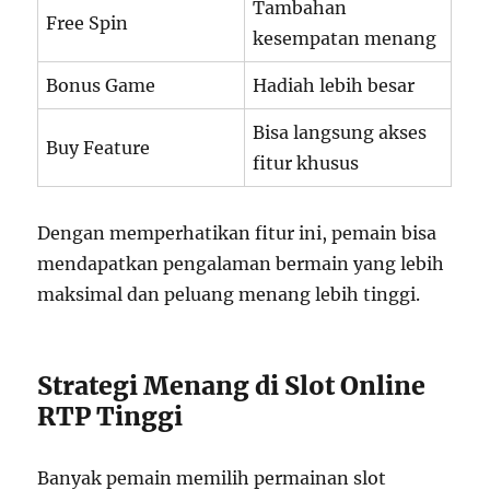
Tambahan
Free Spin
kesempatan menang
Bonus Game
Hadiah lebih besar
Bisa langsung akses
Buy Feature
fitur khusus
Dengan memperhatikan fitur ini, pemain bisa
mendapatkan pengalaman bermain yang lebih
maksimal dan peluang menang lebih tinggi.
Strategi Menang di Slot Online
RTP Tinggi
Banyak pemain memilih permainan slot