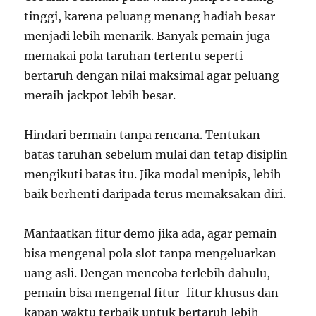
tinggi, karena peluang menang hadiah besar
menjadi lebih menarik. Banyak pemain juga
memakai pola taruhan tertentu seperti
bertaruh dengan nilai maksimal agar peluang
meraih jackpot lebih besar.
Hindari bermain tanpa rencana. Tentukan
batas taruhan sebelum mulai dan tetap disiplin
mengikuti batas itu. Jika modal menipis, lebih
baik berhenti daripada terus memaksakan diri.
Manfaatkan fitur demo jika ada, agar pemain
bisa mengenal pola slot tanpa mengeluarkan
uang asli. Dengan mencoba terlebih dahulu,
pemain bisa mengenal fitur-fitur khusus dan
kapan waktu terbaik untuk bertaruh lebih