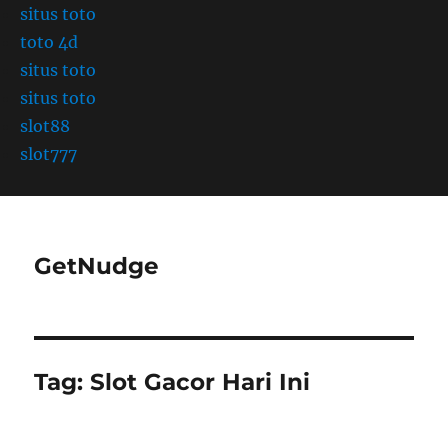
situs toto
toto 4d
situs toto
situs toto
slot88
slot777
GetNudge
Tag:
Slot Gacor Hari Ini