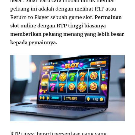
besar. Salah satu cara mudah untuk menilai
peluang ini adalah dengan melihat RTP atau
Return to Player sebuah game slot.
Permainan
slot online dengan RTP tinggi biasanya
memberikan peluang menang yang lebih besar
kepada pemainnya.
RTP tinggi berarti persentase uang yang