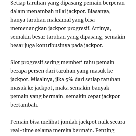
Setiap taruhan yang dipasang pemain berperan
dalam menambah nilai jackpot. Biasanya,
hanya taruhan maksimal yang bisa
memenangkan jackpot progresif. Artinya,
semakin besar taruhan yang dipasang, semakin
besar juga kontribusinya pada jackpot.
Slot progresif sering memberi tahu pemain
berapa persen dari taruhan yang masuk ke
jackpot. Misalnya, jika 5% dari setiap taruhan
masuk ke jackpot, maka semakin banyak
pemain yang bermain, semakin cepat jackpot
bertambah.
Pemain bisa melihat jumlah jackpot naik secara
real-time selama mereka bermain. Penting