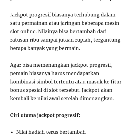
Jackpot progresif biasanya terhubung dalam
satu permainan atau jaringan beberapa mesin
slot online. Nilainya bisa bertambah dari
ratusan ribu sampai jutaan rupiah, tergantung
berapa banyak yang bermain.
Agar bisa memenangkan jackpot progresif,
pemain biasanya harus mendapatkan
kombinasi simbol tertentu atau masuk ke fitur
bonus spesial di slot tersebut. Jackpot akan
kembali ke nilai awal setelah dimenangkan.
Ciri utama jackpot progresif:
Nilai hadiah terus bertambah