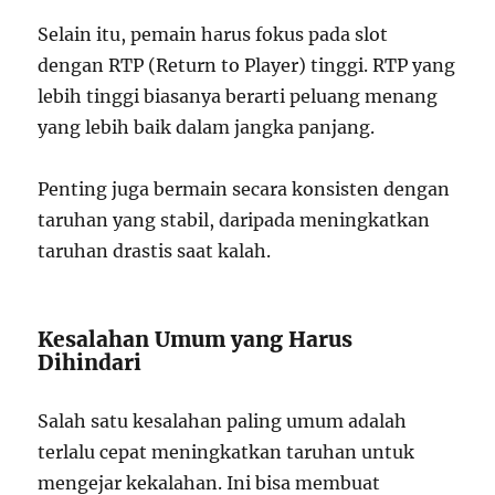
Selain itu, pemain harus fokus pada slot
dengan RTP (Return to Player) tinggi. RTP yang
lebih tinggi biasanya berarti peluang menang
yang lebih baik dalam jangka panjang.
Penting juga bermain secara konsisten dengan
taruhan yang stabil, daripada meningkatkan
taruhan drastis saat kalah.
Kesalahan Umum yang Harus
Dihindari
Salah satu kesalahan paling umum adalah
terlalu cepat meningkatkan taruhan untuk
mengejar kekalahan. Ini bisa membuat