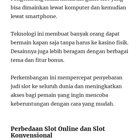
bisa dimainkan lewat komputer dan kemudian
lewat smartphone.
Teknologi ini membuat banyak orang dapat
bermain kapan saja tanpa harus ke kasino fisik.
Desainnya juga lebih beragam dengan berbagai
tema dan fitur bonus.
Perkembangan ini mempercepat penyebaran
judi slot ke seluruh dunia dan meningkatkan
akses bagi pemain yang ingin mencoba
keberuntungan dengan cara yang mudah.
Perbedaan Slot Online dan Slot
Konvensional