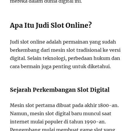
mereka dalam dunia digital ini.
Apa Itu Judi Slot Online?
Judi slot online adalah permainan yang sudah
berkembang dari mesin slot tradisional ke versi
digital. Selain teknologi, perbedaan hukum dan
cara bermain juga penting untuk diketahui.
Sejarah Perkembangan Slot Digital
Mesin slot pertama dibuat pada akhir 1800-an.
Namun, mesin slot digital baru muncul saat
internet mulai populer di tahun 1990-an.
Pengembang mulai membuat game slot yang