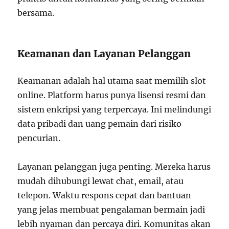
bersama.
Keamanan dan Layanan Pelanggan
Keamanan adalah hal utama saat memilih slot
online. Platform harus punya lisensi resmi dan
sistem enkripsi yang terpercaya. Ini melindungi
data pribadi dan uang pemain dari risiko
pencurian.
Layanan pelanggan juga penting. Mereka harus
mudah dihubungi lewat chat, email, atau
telepon. Waktu respons cepat dan bantuan
yang jelas membuat pengalaman bermain jadi
lebih nyaman dan percaya diri. Komunitas akan