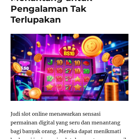
Pengalaman Tak
Terlupakan
Judi slot online menawarkan sensasi
permainan digital yang seru dan menantang
bagi banyak orang. Mereka dapat menikmati