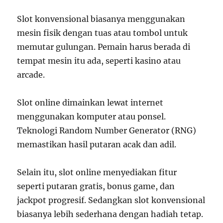
Slot konvensional biasanya menggunakan
mesin fisik dengan tuas atau tombol untuk
memutar gulungan. Pemain harus berada di
tempat mesin itu ada, seperti kasino atau
arcade.
Slot online dimainkan lewat internet
menggunakan komputer atau ponsel.
Teknologi Random Number Generator (RNG)
memastikan hasil putaran acak dan adil.
Selain itu, slot online menyediakan fitur
seperti putaran gratis, bonus game, dan
jackpot progresif. Sedangkan slot konvensional
biasanya lebih sederhana dengan hadiah tetap.