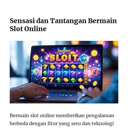
Sensasi dan Tantangan Bermain
Slot Online
Bermain slot online memberikan pengalaman
berbeda dengan fitur yang seru dan teknologi