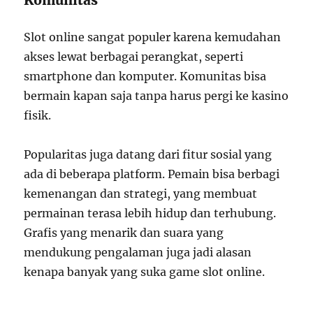
Slot online sangat populer karena kemudahan
akses lewat berbagai perangkat, seperti
smartphone dan komputer. Komunitas bisa
bermain kapan saja tanpa harus pergi ke kasino
fisik.
Popularitas juga datang dari fitur sosial yang
ada di beberapa platform. Pemain bisa berbagi
kemenangan dan strategi, yang membuat
permainan terasa lebih hidup dan terhubung.
Grafis yang menarik dan suara yang
mendukung pengalaman juga jadi alasan
kenapa banyak yang suka game slot online.