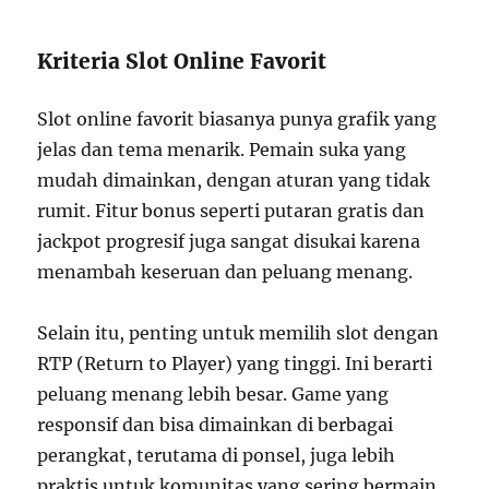
Kriteria Slot Online Favorit
Slot online favorit biasanya punya grafik yang
jelas dan tema menarik. Pemain suka yang
mudah dimainkan, dengan aturan yang tidak
rumit. Fitur bonus seperti putaran gratis dan
jackpot progresif juga sangat disukai karena
menambah keseruan dan peluang menang.
Selain itu, penting untuk memilih slot dengan
RTP (Return to Player) yang tinggi. Ini berarti
peluang menang lebih besar. Game yang
responsif dan bisa dimainkan di berbagai
perangkat, terutama di ponsel, juga lebih
praktis untuk komunitas yang sering bermain