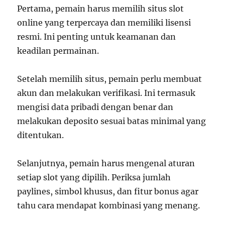
Pertama, pemain harus memilih situs slot
online yang terpercaya dan memiliki lisensi
resmi. Ini penting untuk keamanan dan
keadilan permainan.
Setelah memilih situs, pemain perlu membuat
akun dan melakukan verifikasi. Ini termasuk
mengisi data pribadi dengan benar dan
melakukan deposito sesuai batas minimal yang
ditentukan.
Selanjutnya, pemain harus mengenal aturan
setiap slot yang dipilih. Periksa jumlah
paylines, simbol khusus, dan fitur bonus agar
tahu cara mendapat kombinasi yang menang.