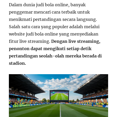
Dalam dunia judi bola online, banyak
penggemar mencari cara terbaik untuk
menikmati pertandingan secara langsung.
Salah satu cara yang populer adalah melalui
website judi bola online yang menyediakan
fitur live streaming.
Dengan live streaming,
penonton dapat mengikuti setiap detik
pertandingan seolah-olah mereka berada di
stadion.