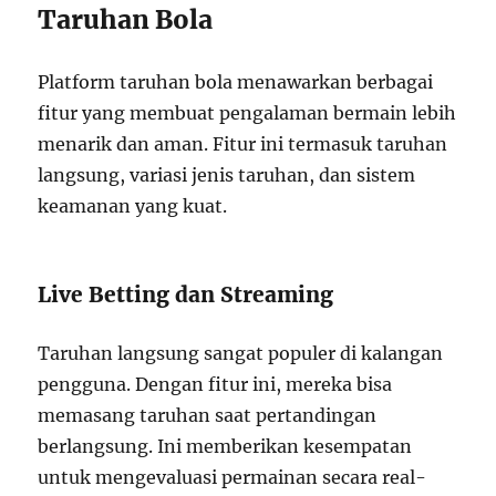
Taruhan Bola
Platform taruhan bola menawarkan berbagai
fitur yang membuat pengalaman bermain lebih
menarik dan aman. Fitur ini termasuk taruhan
langsung, variasi jenis taruhan, dan sistem
keamanan yang kuat.
Live Betting dan Streaming
Taruhan langsung sangat populer di kalangan
pengguna. Dengan fitur ini, mereka bisa
memasang taruhan saat pertandingan
berlangsung. Ini memberikan kesempatan
untuk mengevaluasi permainan secara real-