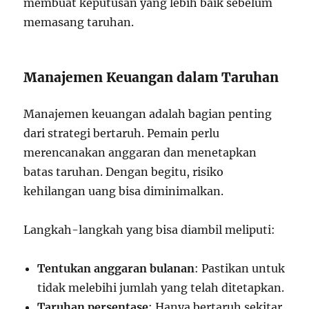
membuat keputusan yang lebih baik sebelum
memasang taruhan.
Manajemen Keuangan dalam Taruhan
Manajemen keuangan adalah bagian penting
dari strategi bertaruh. Pemain perlu
merencanakan anggaran dan menetapkan
batas taruhan. Dengan begitu, risiko
kehilangan uang bisa diminimalkan.
Langkah-langkah yang bisa diambil meliputi:
Tentukan anggaran bulanan
: Pastikan untuk
tidak melebihi jumlah yang telah ditetapkan.
Taruhan persentase
: Hanya bertaruh sekitar