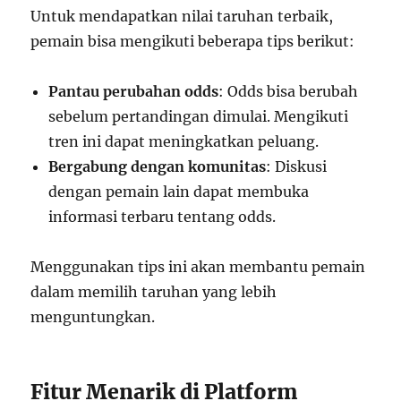
Untuk mendapatkan nilai taruhan terbaik,
pemain bisa mengikuti beberapa tips berikut:
Pantau perubahan odds
: Odds bisa berubah
sebelum pertandingan dimulai. Mengikuti
tren ini dapat meningkatkan peluang.
Bergabung dengan komunitas
: Diskusi
dengan pemain lain dapat membuka
informasi terbaru tentang odds.
Menggunakan tips ini akan membantu pemain
dalam memilih taruhan yang lebih
menguntungkan.
Fitur Menarik di Platform