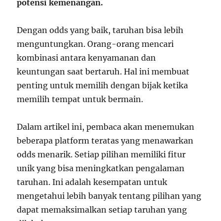
potensi kemenangan.
Dengan odds yang baik, taruhan bisa lebih
menguntungkan. Orang-orang mencari
kombinasi antara kenyamanan dan
keuntungan saat bertaruh. Hal ini membuat
penting untuk memilih dengan bijak ketika
memilih tempat untuk bermain.
Dalam artikel ini, pembaca akan menemukan
beberapa platform teratas yang menawarkan
odds menarik. Setiap pilihan memiliki fitur
unik yang bisa meningkatkan pengalaman
taruhan. Ini adalah kesempatan untuk
mengetahui lebih banyak tentang pilihan yang
dapat memaksimalkan setiap taruhan yang