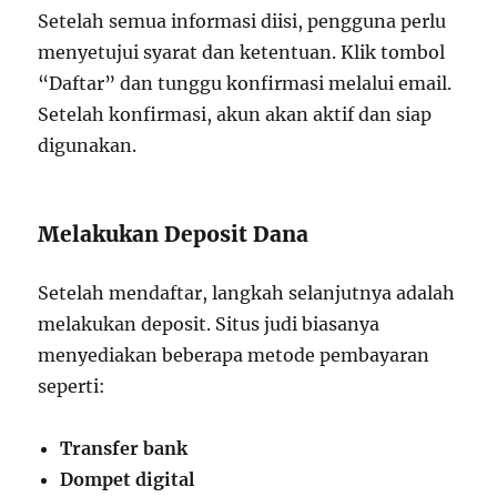
Setelah semua informasi diisi, pengguna perlu
menyetujui syarat dan ketentuan. Klik tombol
“Daftar” dan tunggu konfirmasi melalui email.
Setelah konfirmasi, akun akan aktif dan siap
digunakan.
Melakukan Deposit Dana
Setelah mendaftar, langkah selanjutnya adalah
melakukan deposit. Situs judi biasanya
menyediakan beberapa metode pembayaran
seperti:
Transfer bank
Dompet digital