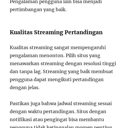
Pengalaman pengguna lain bisa menjadi
pertimbangan yang baik.
Kualitas Streaming Pertandingan
Kualitas streaming sangat mempengaruhi
pengalaman menonton. Pilih situs yang
menawarkan streaming dengan resolusi tinggi
dan tanpa lag. Streaming yang baik membuat
pengguna dapat mengikuti pertandingan
dengan jelas.
Pastikan juga bahwa jadwal streaming sesuai
dengan waktu pertandingan. Situs dengan
notifikasi atau pengingat bisa membantu
pengguna tidak ketinggalan momen penting.