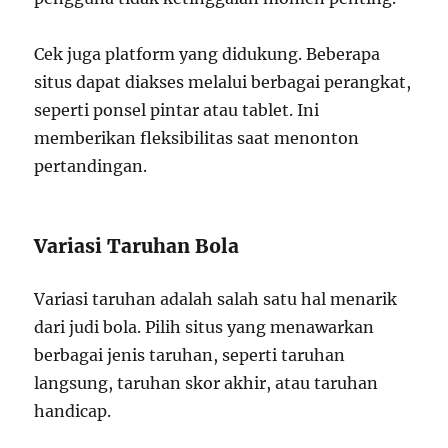
Cek juga platform yang didukung. Beberapa
situs dapat diakses melalui berbagai perangkat,
seperti ponsel pintar atau tablet. Ini
memberikan fleksibilitas saat menonton
pertandingan.
Variasi Taruhan Bola
Variasi taruhan adalah salah satu hal menarik
dari judi bola. Pilih situs yang menawarkan
berbagai jenis taruhan, seperti taruhan
langsung, taruhan skor akhir, atau taruhan
handicap.