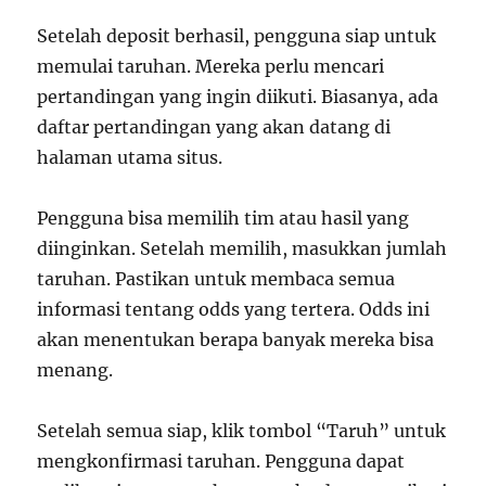
Setelah deposit berhasil, pengguna siap untuk
memulai taruhan. Mereka perlu mencari
pertandingan yang ingin diikuti. Biasanya, ada
daftar pertandingan yang akan datang di
halaman utama situs.
Pengguna bisa memilih tim atau hasil yang
diinginkan. Setelah memilih, masukkan jumlah
taruhan. Pastikan untuk membaca semua
informasi tentang odds yang tertera. Odds ini
akan menentukan berapa banyak mereka bisa
menang.
Setelah semua siap, klik tombol “Taruh” untuk
mengkonfirmasi taruhan. Pengguna dapat