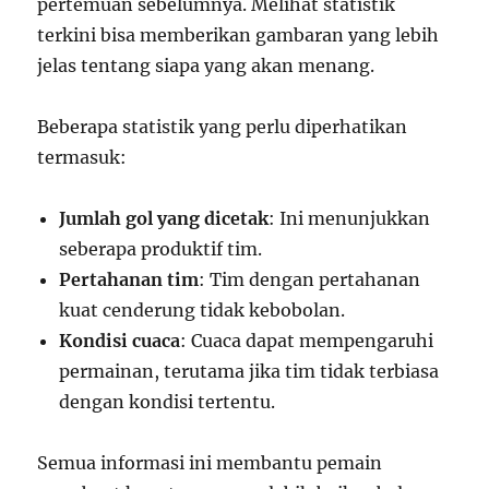
pertemuan sebelumnya. Melihat statistik
terkini bisa memberikan gambaran yang lebih
jelas tentang siapa yang akan menang.
Beberapa statistik yang perlu diperhatikan
termasuk:
Jumlah gol yang dicetak
: Ini menunjukkan
seberapa produktif tim.
Pertahanan tim
: Tim dengan pertahanan
kuat cenderung tidak kebobolan.
Kondisi cuaca
: Cuaca dapat mempengaruhi
permainan, terutama jika tim tidak terbiasa
dengan kondisi tertentu.
Semua informasi ini membantu pemain