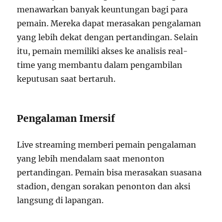
menawarkan banyak keuntungan bagi para
pemain. Mereka dapat merasakan pengalaman
yang lebih dekat dengan pertandingan. Selain
itu, pemain memiliki akses ke analisis real-
time yang membantu dalam pengambilan
keputusan saat bertaruh.
Pengalaman Imersif
Live streaming memberi pemain pengalaman
yang lebih mendalam saat menonton
pertandingan. Pemain bisa merasakan suasana
stadion, dengan sorakan penonton dan aksi
langsung di lapangan.