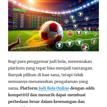
Bagi para penggemar judi bola, menemukan
platform yang tepat bisa menjadi tantangan.
Banyak pilihan di luar sana, tetapi tidak
semuanya menawarkan pengalaman yang
sama.
Platform
Judi Bola Online
dengan odds
kompetitif dan menarik dapat membuat
perbedaan besar dalam kesenangan dan