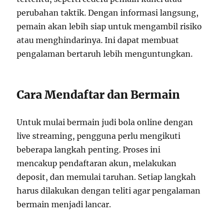
perubahan taktik. Dengan informasi langsung,
pemain akan lebih siap untuk mengambil risiko
atau menghindarinya. Ini dapat membuat
pengalaman bertaruh lebih menguntungkan.
Cara Mendaftar dan Bermain
Untuk mulai bermain judi bola online dengan
live streaming, pengguna perlu mengikuti
beberapa langkah penting. Proses ini
mencakup pendaftaran akun, melakukan
deposit, dan memulai taruhan. Setiap langkah
harus dilakukan dengan teliti agar pengalaman
bermain menjadi lancar.