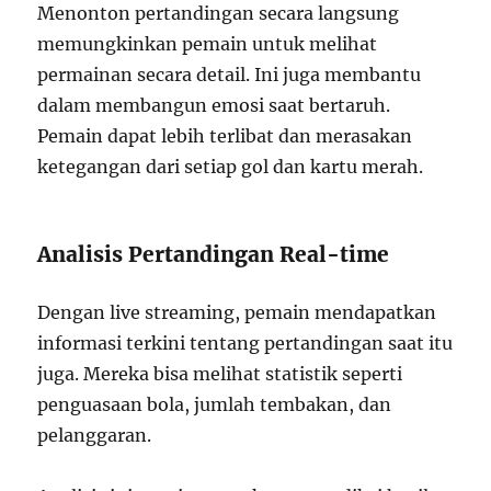
Menonton pertandingan secara langsung
memungkinkan pemain untuk melihat
permainan secara detail. Ini juga membantu
dalam membangun emosi saat bertaruh.
Pemain dapat lebih terlibat dan merasakan
ketegangan dari setiap gol dan kartu merah.
Analisis Pertandingan Real-time
Dengan live streaming, pemain mendapatkan
informasi terkini tentang pertandingan saat itu
juga. Mereka bisa melihat statistik seperti
penguasaan bola, jumlah tembakan, dan
pelanggaran.