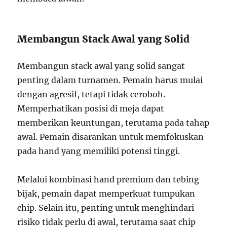
Membangun Stack Awal yang Solid
Membangun stack awal yang solid sangat
penting dalam turnamen. Pemain harus mulai
dengan agresif, tetapi tidak ceroboh.
Memperhatikan posisi di meja dapat
memberikan keuntungan, terutama pada tahap
awal. Pemain disarankan untuk memfokuskan
pada hand yang memiliki potensi tinggi.
Melalui kombinasi hand premium dan tebing
bijak, pemain dapat memperkuat tumpukan
chip. Selain itu, penting untuk menghindari
risiko tidak perlu di awal, terutama saat chip