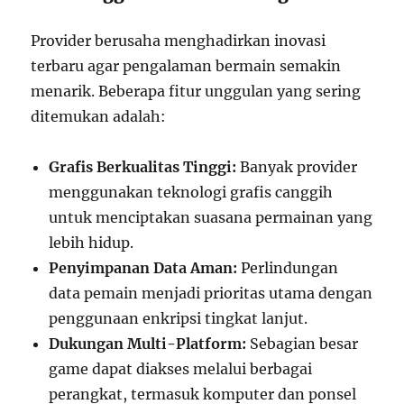
Provider berusaha menghadirkan inovasi
terbaru agar pengalaman bermain semakin
menarik. Beberapa fitur unggulan yang sering
ditemukan adalah:
Grafis Berkualitas Tinggi:
Banyak provider
menggunakan teknologi grafis canggih
untuk menciptakan suasana permainan yang
lebih hidup.
Penyimpanan Data Aman:
Perlindungan
data pemain menjadi prioritas utama dengan
penggunaan enkripsi tingkat lanjut.
Dukungan Multi-Platform:
Sebagian besar
game dapat diakses melalui berbagai
perangkat, termasuk komputer dan ponsel