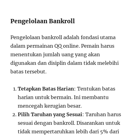
Pengelolaan Bankroll
Pengelolaan bankroll adalah fondasi utama
dalam permainan QQ online. Pemain harus
menentukan jumlah uang yang akan
digunakan dan disiplin dalam tidak melebihi
batas tersebut.
Tetapkan Batas Harian
: Tentukan batas
harian untuk bermain. Ini membantu
mencegah kerugian besar.
Pilih Taruhan yang Sesuai
: Taruhan harus
sesuai dengan bankroll. Disarankan untuk
tidak mempertaruhkan lebih dari 5% dari