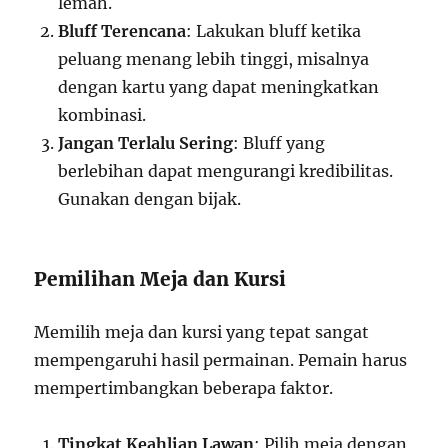
lemah.
Bluff Terencana
: Lakukan bluff ketika
peluang menang lebih tinggi, misalnya
dengan kartu yang dapat meningkatkan
kombinasi.
Jangan Terlalu Sering
: Bluff yang
berlebihan dapat mengurangi kredibilitas.
Gunakan dengan bijak.
Pemilihan Meja dan Kursi
Memilih meja dan kursi yang tepat sangat
mempengaruhi hasil permainan. Pemain harus
mempertimbangkan beberapa faktor.
Tingkat Keahlian Lawan
: Pilih meja dengan