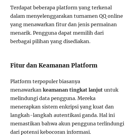
Terdapat beberapa platform yang terkenal
dalam menyelenggarakan turnamen QQ online
yang menawarkan fitur dan jenis permainan
menarik. Pengguna dapat memilih dari
berbagai pilihan yang disediakan.
Fitur dan Keamanan Platform
Platform terpopuler biasanya
menawarkan
keamanan tingkat lanjut
untuk
melindungi data pengguna. Mereka
menerapkan sistem enkripsi yang kuat dan
langkah-langkah autentikasi ganda. Hal ini
memastikan bahwa akun pengguna terlindungi
dari potensi kebocoran informasi.