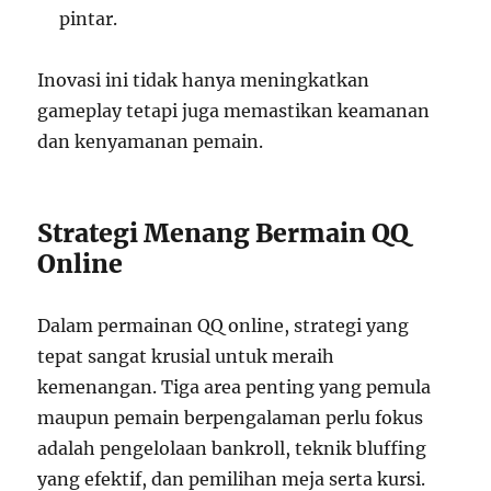
pintar.
Inovasi ini tidak hanya meningkatkan
gameplay tetapi juga memastikan keamanan
dan kenyamanan pemain.
Strategi Menang Bermain QQ
Online
Dalam permainan QQ online, strategi yang
tepat sangat krusial untuk meraih
kemenangan. Tiga area penting yang pemula
maupun pemain berpengalaman perlu fokus
adalah pengelolaan bankroll, teknik bluffing
yang efektif, dan pemilihan meja serta kursi.