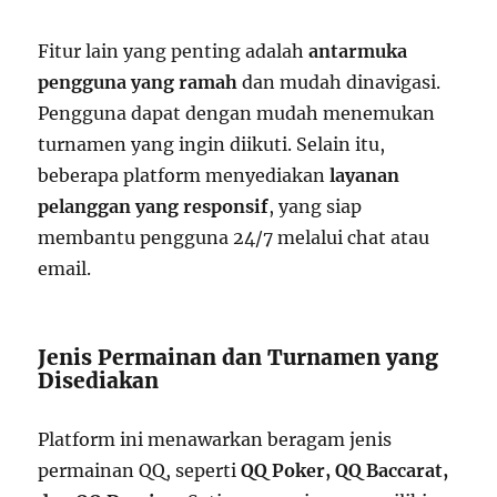
Fitur lain yang penting adalah
antarmuka
pengguna yang ramah
dan mudah dinavigasi.
Pengguna dapat dengan mudah menemukan
turnamen yang ingin diikuti. Selain itu,
beberapa platform menyediakan
layanan
pelanggan yang responsif
, yang siap
membantu pengguna 24/7 melalui chat atau
email.
Jenis Permainan dan Turnamen yang
Disediakan
Platform ini menawarkan beragam jenis
permainan QQ, seperti
QQ Poker, QQ Baccarat,