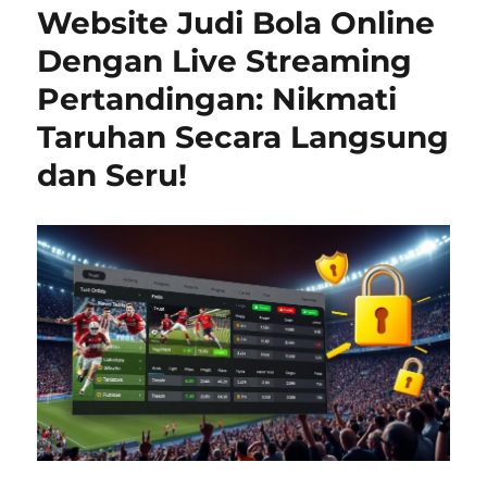
Website Judi Bola Online
Dengan Live Streaming
Pertandingan: Nikmati
Taruhan Secara Langsung
dan Seru!