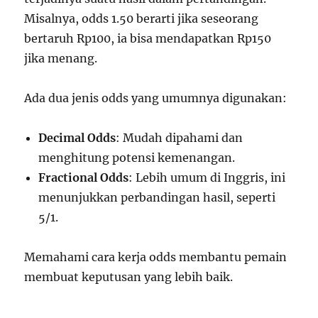
Misalnya, odds 1.50 berarti jika seseorang
bertaruh Rp100, ia bisa mendapatkan Rp150
jika menang.
Ada dua jenis odds yang umumnya digunakan:
Decimal Odds
: Mudah dipahami dan
menghitung potensi kemenangan.
Fractional Odds
: Lebih umum di Inggris, ini
menunjukkan perbandingan hasil, seperti
5/1.
Memahami cara kerja odds membantu pemain
membuat keputusan yang lebih baik.