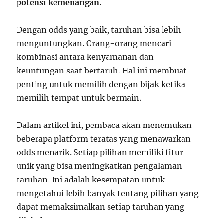
potensi kemenangan.
Dengan odds yang baik, taruhan bisa lebih
menguntungkan. Orang-orang mencari
kombinasi antara kenyamanan dan
keuntungan saat bertaruh. Hal ini membuat
penting untuk memilih dengan bijak ketika
memilih tempat untuk bermain.
Dalam artikel ini, pembaca akan menemukan
beberapa platform teratas yang menawarkan
odds menarik. Setiap pilihan memiliki fitur
unik yang bisa meningkatkan pengalaman
taruhan. Ini adalah kesempatan untuk
mengetahui lebih banyak tentang pilihan yang
dapat memaksimalkan setiap taruhan yang