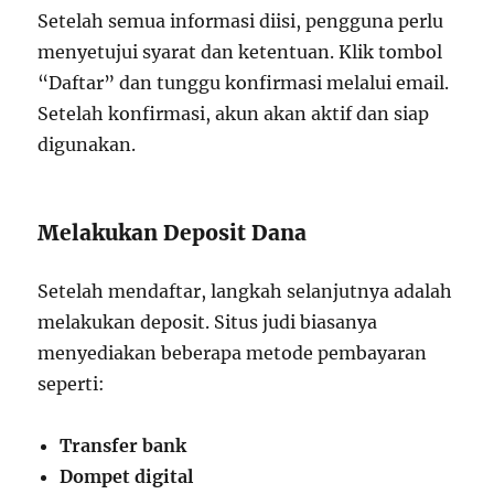
Setelah semua informasi diisi, pengguna perlu
menyetujui syarat dan ketentuan. Klik tombol
“Daftar” dan tunggu konfirmasi melalui email.
Setelah konfirmasi, akun akan aktif dan siap
digunakan.
Melakukan Deposit Dana
Setelah mendaftar, langkah selanjutnya adalah
melakukan deposit. Situs judi biasanya
menyediakan beberapa metode pembayaran
seperti:
Transfer bank
Dompet digital