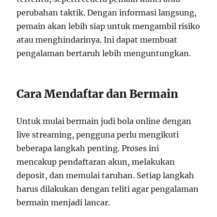
perubahan taktik. Dengan informasi langsung,
pemain akan lebih siap untuk mengambil risiko
atau menghindarinya. Ini dapat membuat
pengalaman bertaruh lebih menguntungkan.
Cara Mendaftar dan Bermain
Untuk mulai bermain judi bola online dengan
live streaming, pengguna perlu mengikuti
beberapa langkah penting. Proses ini
mencakup pendaftaran akun, melakukan
deposit, dan memulai taruhan. Setiap langkah
harus dilakukan dengan teliti agar pengalaman
bermain menjadi lancar.