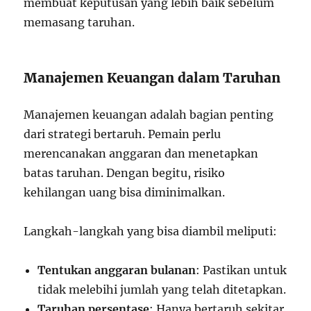
membuat keputusan yang lebih baik sebelum
memasang taruhan.
Manajemen Keuangan dalam Taruhan
Manajemen keuangan adalah bagian penting
dari strategi bertaruh. Pemain perlu
merencanakan anggaran dan menetapkan
batas taruhan. Dengan begitu, risiko
kehilangan uang bisa diminimalkan.
Langkah-langkah yang bisa diambil meliputi:
Tentukan anggaran bulanan
: Pastikan untuk
tidak melebihi jumlah yang telah ditetapkan.
Taruhan persentase
: Hanya bertaruh sekitar