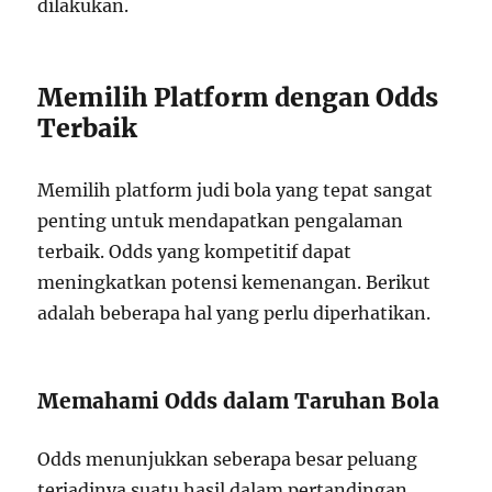
dilakukan.
Memilih Platform dengan Odds
Terbaik
Memilih platform judi bola yang tepat sangat
penting untuk mendapatkan pengalaman
terbaik. Odds yang kompetitif dapat
meningkatkan potensi kemenangan. Berikut
adalah beberapa hal yang perlu diperhatikan.
Memahami Odds dalam Taruhan Bola
Odds menunjukkan seberapa besar peluang
terjadinya suatu hasil dalam pertandingan.