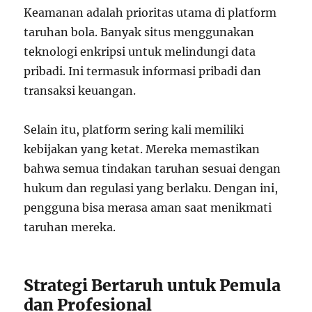
Keamanan adalah prioritas utama di platform
taruhan bola. Banyak situs menggunakan
teknologi enkripsi untuk melindungi data
pribadi. Ini termasuk informasi pribadi dan
transaksi keuangan.
Selain itu, platform sering kali memiliki
kebijakan yang ketat. Mereka memastikan
bahwa semua tindakan taruhan sesuai dengan
hukum dan regulasi yang berlaku. Dengan ini,
pengguna bisa merasa aman saat menikmati
taruhan mereka.
Strategi Bertaruh untuk Pemula
dan Profesional