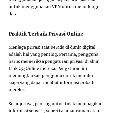
untuk menggunakan
VPN
untuk melindungi
data.
Praktik Terbaik Privasi Online
Menjaga privasi saat berada di dunia digital
adalah hal yang penting. Pertama, pengguna
harus
memeriksa pengaturan privasi
di akun
Link QQ Online mereka. Pengaturan ini
memungkinkan pengguna untuk memilih
siapa yang dapat melihat informasi pribadi
mereka.
Selanjutnya, penting untuk tidak membagikan
informasi sensitif, seperti alamat rumah atau