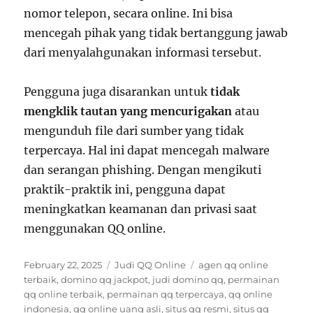
nomor telepon, secara online. Ini bisa
mencegah pihak yang tidak bertanggung jawab
dari menyalahgunakan informasi tersebut.
Pengguna juga disarankan untuk
tidak
mengklik tautan yang mencurigakan
atau
mengunduh file dari sumber yang tidak
terpercaya. Hal ini dapat mencegah malware
dan serangan phishing. Dengan mengikuti
praktik-praktik ini, pengguna dapat
meningkatkan keamanan dan privasi saat
menggunakan QQ online.
P
C
T
February 22, 2025
Judi QQ Online
agen qq online
o
a
a
terbaik
,
domino qq jackpot
,
judi domino qq
,
permainan
s
t
g
qq online terbaik
,
permainan qq terpercaya
,
qq online
t
e
s
indonesia
,
qq online uang asli
,
situs qq resmi
,
situs qq