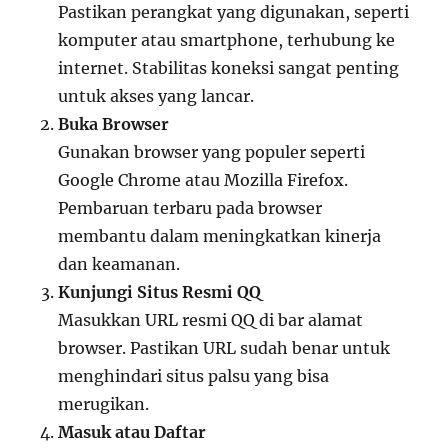
Pastikan perangkat yang digunakan, seperti
komputer atau smartphone, terhubung ke
internet. Stabilitas koneksi sangat penting
untuk akses yang lancar.
Buka Browser
Gunakan browser yang populer seperti
Google Chrome atau Mozilla Firefox.
Pembaruan terbaru pada browser
membantu dalam meningkatkan kinerja
dan keamanan.
Kunjungi Situs Resmi QQ
Masukkan URL resmi QQ di bar alamat
browser. Pastikan URL sudah benar untuk
menghindari situs palsu yang bisa
merugikan.
Masuk atau Daftar