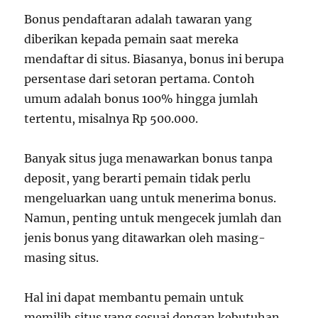
Bonus pendaftaran adalah tawaran yang
diberikan kepada pemain saat mereka
mendaftar di situs. Biasanya, bonus ini berupa
persentase dari setoran pertama. Contoh
umum adalah bonus 100% hingga jumlah
tertentu, misalnya Rp 500.000.
Banyak situs juga menawarkan bonus tanpa
deposit, yang berarti pemain tidak perlu
mengeluarkan uang untuk menerima bonus.
Namun, penting untuk mengecek jumlah dan
jenis bonus yang ditawarkan oleh masing-
masing situs.
Hal ini dapat membantu pemain untuk
memilih situs yang sesuai dengan kebutuhan