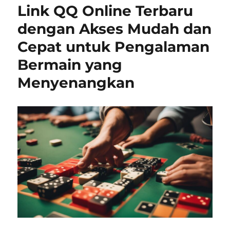
Link QQ Online Terbaru
dengan Akses Mudah dan
Cepat untuk Pengalaman
Bermain yang
Menyenangkan