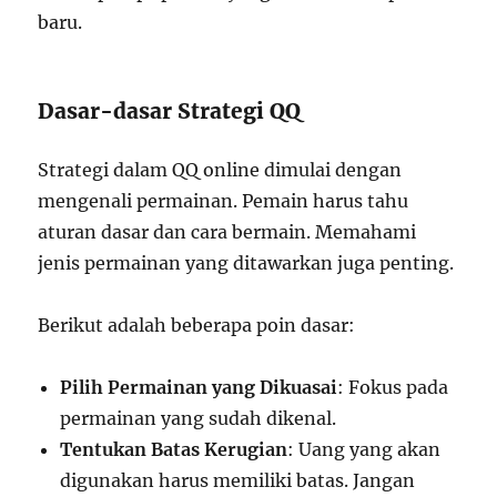
baru.
Dasar-dasar Strategi QQ
Strategi dalam QQ online dimulai dengan
mengenali permainan. Pemain harus tahu
aturan dasar dan cara bermain. Memahami
jenis permainan yang ditawarkan juga penting.
Berikut adalah beberapa poin dasar:
Pilih Permainan yang Dikuasai
: Fokus pada
permainan yang sudah dikenal.
Tentukan Batas Kerugian
: Uang yang akan
digunakan harus memiliki batas. Jangan