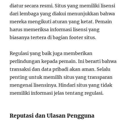
diatur secara resmi. Situs yang memiliki lisensi
dari lembaga yang diakui menunjukkan bahwa
mereka mengikuti aturan yang ketat. Pemain
harus memeriksa informasi lisensi yang
biasanya tertera di bagian footer situs.
Regulasi yang baik juga memberikan
perlindungan kepada pemain. Ini berarti bahwa
transaksi dan data pribadi akan aman. Selalu
penting untuk memilih situs yang transparan
mengenai lisensinya. Hindari situs yang tidak
memiliki informasi jelas tentang regulasi.
Reputasi dan Ulasan Pengguna