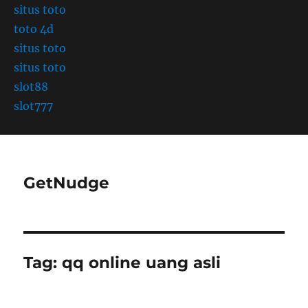
situs toto
toto 4d
situs toto
situs toto
slot88
slot777
GetNudge
Tag:
qq online uang asli