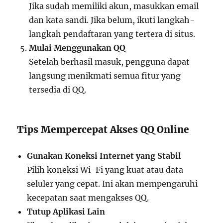
Jika sudah memiliki akun, masukkan email
dan kata sandi. Jika belum, ikuti langkah-
langkah pendaftaran yang tertera di situs.
Mulai Menggunakan QQ
Setelah berhasil masuk, pengguna dapat
langsung menikmati semua fitur yang
tersedia di QQ.
Tips Mempercepat Akses QQ Online
Gunakan Koneksi Internet yang Stabil
Pilih koneksi Wi-Fi yang kuat atau data
seluler yang cepat. Ini akan mempengaruhi
kecepatan saat mengakses QQ.
Tutup Aplikasi Lain