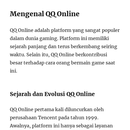
Mengenal QQ Online
QQ Online adalah platform yang sangat populer
dalam dunia gaming. Platform ini memiliki
sejarah panjang dan terus berkembang seiring
waktu. Selain itu, QQ Online berkontribusi
besar terhadap cara orang bermain game saat
ini.
Sejarah dan Evolusi QQ Online
QQ Online pertama kali diluncurkan oleh
perusahaan Tencent pada tahun 1999.
Awalnya, platform ini hanya sebagai layanan