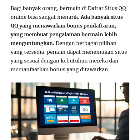
Bagi banyak orang, bermain di Daftar Situs QQ
online bisa sangat menarik.
Ada banyak situs
QQ yang menawarkan bonus pendaftaran,
yang membuat pengalaman bermain lebih
menguntungkan.
Dengan berbagai pilihan
yang tersedia, pemain dapat menemukan situs
yang sesuai dengan kebutuhan mereka dan
memanfaatkan bonus yang ditawarkan.