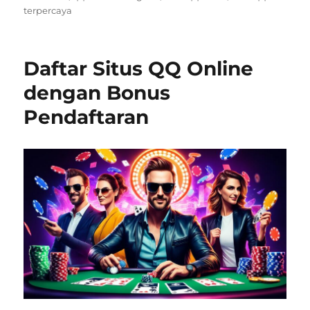
e
g
terpercaya
d
o
o
r
n
i
Daftar Situs QQ Online
e
s
dengan Bonus
Pendaftaran