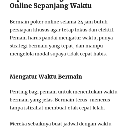
Online Sepanjang Waktu
Bermain poker online selama 24 jam butuh
persiapan khusus agar tetap fokus dan efektif.
Pemain harus pandai mengatur waktu, punya
strategi bermain yang tepat, dan mampu
mengelola modal supaya tidak cepat habis.
Mengatur Waktu Bermain
Penting bagi pemain untuk menentukan waktu
bermain yang jelas. Bermain terus-menerus
tanpa istirahat membuat otak cepat lelah.
Mereka sebaiknya buat jadwal dengan waktu