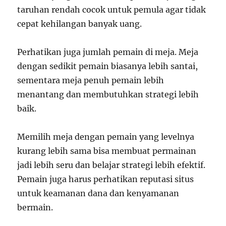
taruhan rendah cocok untuk pemula agar tidak
cepat kehilangan banyak uang.
Perhatikan juga jumlah pemain di meja. Meja
dengan sedikit pemain biasanya lebih santai,
sementara meja penuh pemain lebih
menantang dan membutuhkan strategi lebih
baik.
Memilih meja dengan pemain yang levelnya
kurang lebih sama bisa membuat permainan
jadi lebih seru dan belajar strategi lebih efektif.
Pemain juga harus perhatikan reputasi situs
untuk keamanan dana dan kenyamanan
bermain.