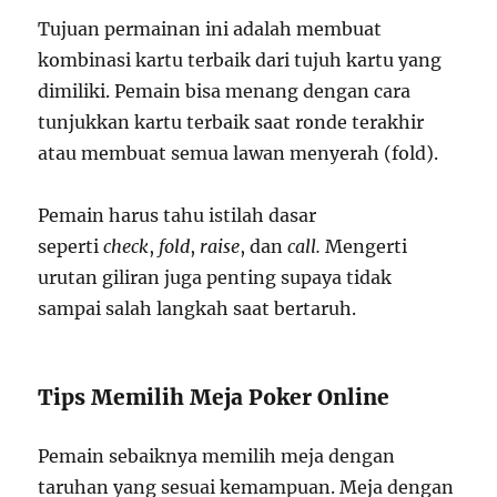
Tujuan permainan ini adalah membuat
kombinasi kartu terbaik dari tujuh kartu yang
dimiliki. Pemain bisa menang dengan cara
tunjukkan kartu terbaik saat ronde terakhir
atau membuat semua lawan menyerah (fold).
Pemain harus tahu istilah dasar
seperti
check
,
fold
,
raise
, dan
call.
Mengerti
urutan giliran juga penting supaya tidak
sampai salah langkah saat bertaruh.
Tips Memilih Meja Poker Online
Pemain sebaiknya memilih meja dengan
taruhan yang sesuai kemampuan. Meja dengan