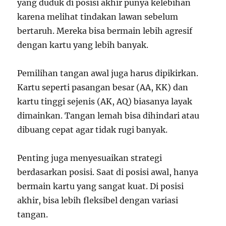
yang duduk di posisi akhir punya kelebihan
karena melihat tindakan lawan sebelum
bertaruh. Mereka bisa bermain lebih agresif
dengan kartu yang lebih banyak.
Pemilihan tangan awal juga harus dipikirkan.
Kartu seperti pasangan besar (AA, KK) dan
kartu tinggi sejenis (AK, AQ) biasanya layak
dimainkan. Tangan lemah bisa dihindari atau
dibuang cepat agar tidak rugi banyak.
Penting juga menyesuaikan strategi
berdasarkan posisi. Saat di posisi awal, hanya
bermain kartu yang sangat kuat. Di posisi
akhir, bisa lebih fleksibel dengan variasi
tangan.