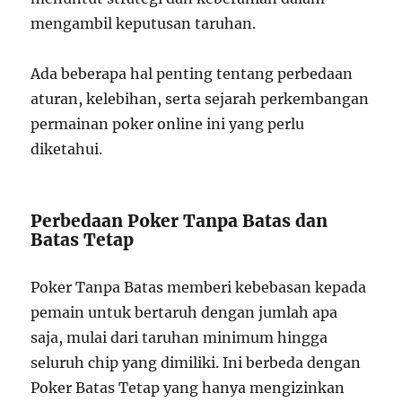
mengambil keputusan taruhan.
Ada beberapa hal penting tentang perbedaan
aturan, kelebihan, serta sejarah perkembangan
permainan poker online ini yang perlu
diketahui.
Perbedaan Poker Tanpa Batas dan
Batas Tetap
Poker Tanpa Batas memberi kebebasan kepada
pemain untuk bertaruh dengan jumlah apa
saja, mulai dari taruhan minimum hingga
seluruh chip yang dimiliki. Ini berbeda dengan
Poker Batas Tetap yang hanya mengizinkan