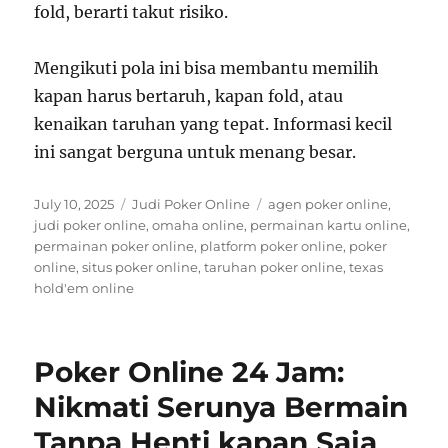
fold, berarti takut risiko.
Mengikuti pola ini bisa membantu memilih
kapan harus bertaruh, kapan fold, atau
kenaikan taruhan yang tepat. Informasi kecil
ini sangat berguna untuk menang besar.
P
C
T
July 10, 2025
Judi Poker Online
agen poker online
,
o
a
a
judi poker online
,
omaha online
,
permainan kartu online
,
s
t
g
permainan poker online
,
platform poker online
,
poker
t
e
s
online
,
situs poker online
,
taruhan poker online
,
texas
e
g
hold'em online
d
o
o
r
n
i
Poker Online 24 Jam:
e
s
Nikmati Serunya Bermain
Tanpa Henti kapan Saja