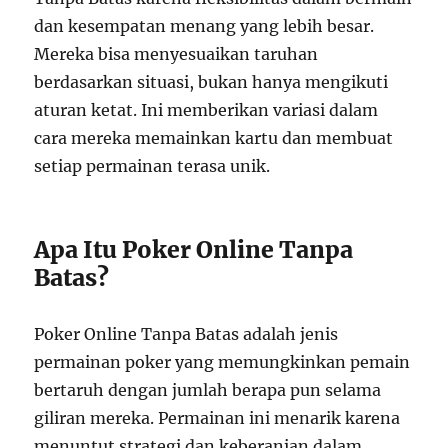
dan kesempatan menang yang lebih besar.
Mereka bisa menyesuaikan taruhan
berdasarkan situasi, bukan hanya mengikuti
aturan ketat. Ini memberikan variasi dalam
cara mereka memainkan kartu dan membuat
setiap permainan terasa unik.
Apa Itu Poker Online Tanpa
Batas?
Poker Online Tanpa Batas adalah jenis
permainan poker yang memungkinkan pemain
bertaruh dengan jumlah berapa pun selama
giliran mereka. Permainan ini menarik karena
menuntut strategi dan keberanian dalam