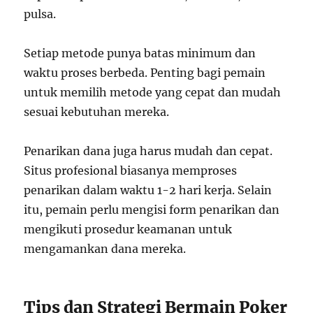
pulsa.
Setiap metode punya batas minimum dan
waktu proses berbeda. Penting bagi pemain
untuk memilih metode yang cepat dan mudah
sesuai kebutuhan mereka.
Penarikan dana juga harus mudah dan cepat.
Situs profesional biasanya memproses
penarikan dalam waktu 1-2 hari kerja. Selain
itu, pemain perlu mengisi form penarikan dan
mengikuti prosedur keamanan untuk
mengamankan dana mereka.
Tips dan Strategi Bermain Poker