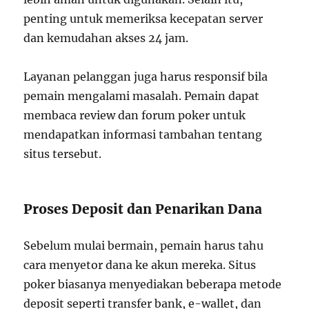
penting untuk memeriksa kecepatan server
dan kemudahan akses 24 jam.
Layanan pelanggan juga harus responsif bila
pemain mengalami masalah. Pemain dapat
membaca review dan forum poker untuk
mendapatkan informasi tambahan tentang
situs tersebut.
Proses Deposit dan Penarikan Dana
Sebelum mulai bermain, pemain harus tahu
cara menyetor dana ke akun mereka. Situs
poker biasanya menyediakan beberapa metode
deposit seperti transfer bank, e-wallet, dan