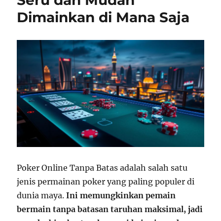
Seru dan Mudah
Dimainkan di Mana Saja
Poker Online Tanpa Batas adalah salah satu
jenis permainan poker yang paling populer di
dunia maya.
Ini memungkinkan pemain
bermain tanpa batasan taruhan maksimal, jadi