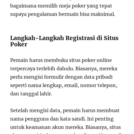
bagaimana memilih meja poker yang tepat
supaya pengalaman bermain bisa maksimal.
Langkah-Langkah Registrasi di Situs
Poker
Pemain harus membuka situs poker online
terpercaya terlebih dahulu. Biasanya, mereka
perlu mengisi formulir dengan data pribadi
seperti nama lengkap, email, nomor telepon,
dan tanggal lahir.
Setelah mengisi data, pemain harus membuat
nama pengguna dan kata sandi. Ini penting
untuk keamanan akun mereka. Biasanya, situs