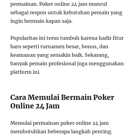
permainan. Poker online 24 jam muncul
sebagai respon untuk kebutuhan pemain yang
ingin bermain kapan saja.
Popularitas ini terus tumbuh karena hadir fitur
baru seperti turnamen besar, bonus, dan
keamanan yang semakin baik. Sekarang,
banyak pemain profesional juga menggunakan
platform ini.
Cara Memulai Bermain Poker
Online 24 Jam
Memulai permainan poker online 24 jam
membutuhkan beberapa langkah penting.