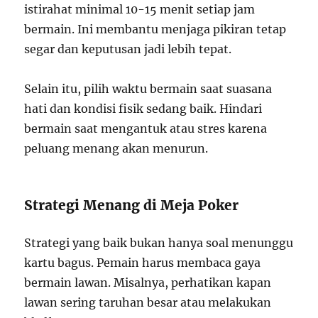
istirahat minimal 10-15 menit setiap jam
bermain. Ini membantu menjaga pikiran tetap
segar dan keputusan jadi lebih tepat.
Selain itu, pilih waktu bermain saat suasana
hati dan kondisi fisik sedang baik. Hindari
bermain saat mengantuk atau stres karena
peluang menang akan menurun.
Strategi Menang di Meja Poker
Strategi yang baik bukan hanya soal menunggu
kartu bagus. Pemain harus membaca gaya
bermain lawan. Misalnya, perhatikan kapan
lawan sering taruhan besar atau melakukan