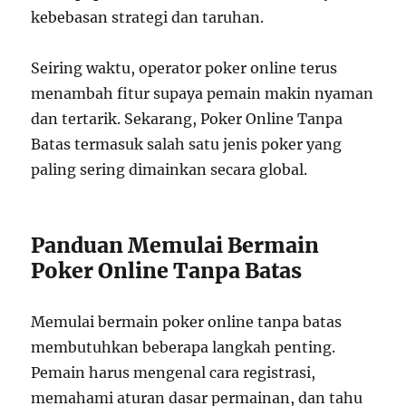
kebebasan strategi dan taruhan.
Seiring waktu, operator poker online terus
menambah fitur supaya pemain makin nyaman
dan tertarik. Sekarang, Poker Online Tanpa
Batas termasuk salah satu jenis poker yang
paling sering dimainkan secara global.
Panduan Memulai Bermain
Poker Online Tanpa Batas
Memulai bermain poker online tanpa batas
membutuhkan beberapa langkah penting.
Pemain harus mengenal cara registrasi,
memahami aturan dasar permainan, dan tahu