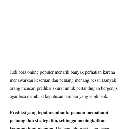
Judi bola online populer menarik banyak perhatian karena
menawarkan keseruan dan peluang menang besar. Banyak
orang mencari prediksi akurat untuk pertandingan bergengsi
agar bisa membuat keputusan taruhan yang lebih baik.
Prediksi yang tepat membantu pemain memahami
peluang dan strategi tim, sehingga meningkatkan
kemungkinan menang.
Dengan informasi yang benar,