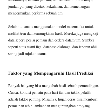
jumlah gol yang dicetak, kekalahan, dan kemenangan
mencerminkan performa sebuah tim.
Selain itu, analis menggunakan model matematika untuk
melihat tren dan kemungkinan hasil. Mereka juga mengkaji
data seperti posisi pemain dan cedera dalam tim. Sumber
seperti situs resmi liga, database olahraga, dan laporan ahli
sering jadi rujukan utama.
Faktor yang Mempengaruhi Hasil Prediksi
Banyak hal yang bisa mengubah hasil sebuah pertandingan.
Cuaca, kondisi pemain pada hari itu, dan taktik pelatih
adalah faktor penting. Misalnya, hujan deras bisa membuat
permainan lebih lambat dan menguntungkan tim yang