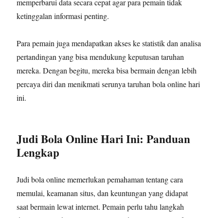
memperbarui data secara cepat agar para pemain tidak
ketinggalan informasi penting.
Para pemain juga mendapatkan akses ke statistik dan analisa
pertandingan yang bisa mendukung keputusan taruhan
mereka. Dengan begitu, mereka bisa bermain dengan lebih
percaya diri dan menikmati serunya taruhan bola online hari
ini.
Judi Bola Online Hari Ini: Panduan
Lengkap
Judi bola online memerlukan pemahaman tentang cara
memulai, keamanan situs, dan keuntungan yang didapat
saat bermain lewat internet. Pemain perlu tahu langkah