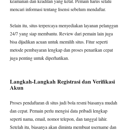
keamanan dan keadilan yang ketat. Pemain harus selalu
mencari informasi tentang lisensi sebelum mendaftar.
Selain itu, situs terpercaya menyediakan layanan pelanggan
24/7 yang siap membantu. Review dari pemain lain juga
bisa dijadikan acuan untuk memilih situs. Fitur seperti
metode pembayaran lengkap dan proses penarikan cepat
juga penting untuk diperhatikan.
Langkah-Langkah Registrasi dan Verifikasi
Akun
Proses pendaftaran di situs judi bola resmi biasanya mudah
dan cepat. Pemain perlu mengisi data pribadi lengkap
seperti nama, email, nomor telepon, dan tanggal lahir.
Setelah itu, biasanya akan diminta membuat username dan