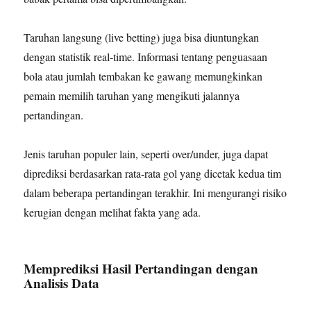
Taruhan langsung (live betting) juga bisa diuntungkan
dengan statistik real-time. Informasi tentang penguasaan
bola atau jumlah tembakan ke gawang memungkinkan
pemain memilih taruhan yang mengikuti jalannya
pertandingan.
Jenis taruhan populer lain, seperti over/under, juga dapat
diprediksi berdasarkan rata-rata gol yang dicetak kedua tim
dalam beberapa pertandingan terakhir. Ini mengurangi risiko
kerugian dengan melihat fakta yang ada.
Memprediksi Hasil Pertandingan dengan
Analisis Data