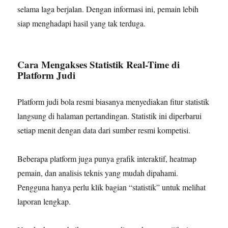
selama laga berjalan. Dengan informasi ini, pemain lebih
siap menghadapi hasil yang tak terduga.
Cara Mengakses Statistik Real-Time di
Platform Judi
Platform judi bola resmi biasanya menyediakan fitur statistik
langsung di halaman pertandingan. Statistik ini diperbarui
setiap menit dengan data dari sumber resmi kompetisi.
Beberapa platform juga punya grafik interaktif, heatmap
pemain, dan analisis teknis yang mudah dipahami.
Pengguna hanya perlu klik bagian “statistik” untuk melihat
laporan lengkap.