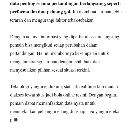
data penting selama pertandingan berlangsung, seperti
performa tim dan peluang gol.
Ini membuat taruhan lebih
terarah dan mengurangi faktor tebak-tebakan.
Dengan adanya informasi yang diperbarui secara langsung,
pemain bisa mengikuti setiap perubahan dalam
pertandingan. Hal ini memberinya kesempatan untuk
mengatur strategi taruhan dengan lebih baik dan
menyesuaikan pilihan sesuai situasi terkini.
Teknologi yang mendukung statistik real-time kini mudah
diakses lewat situs judi bola online resmi. Dengan begitu,
pemain dapat memanfaatkan data nyata untuk
meningkatkan peluang menang di setiap laga yang mereka
pilih.