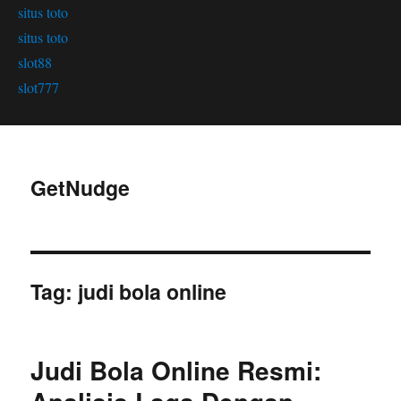
situs toto
situs toto
slot88
slot777
GetNudge
Tag:
judi bola online
Judi Bola Online Resmi: