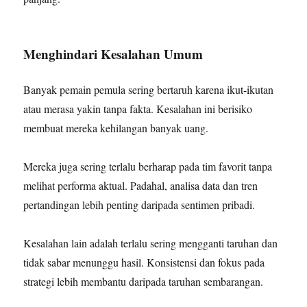
Menghindari Kesalahan Umum
Banyak pemain pemula sering bertaruh karena ikut-ikutan
atau merasa yakin tanpa fakta. Kesalahan ini berisiko
membuat mereka kehilangan banyak uang.
Mereka juga sering terlalu berharap pada tim favorit tanpa
melihat performa aktual. Padahal, analisa data dan tren
pertandingan lebih penting daripada sentimen pribadi.
Kesalahan lain adalah terlalu sering mengganti taruhan dan
tidak sabar menunggu hasil. Konsistensi dan fokus pada
strategi lebih membantu daripada taruhan sembarangan.