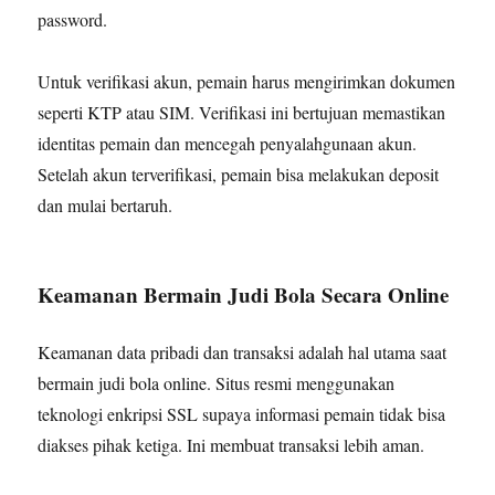
password.
Untuk verifikasi akun, pemain harus mengirimkan dokumen
seperti KTP atau SIM. Verifikasi ini bertujuan memastikan
identitas pemain dan mencegah penyalahgunaan akun.
Setelah akun terverifikasi, pemain bisa melakukan deposit
dan mulai bertaruh.
Keamanan Bermain Judi Bola Secara Online
Keamanan data pribadi dan transaksi adalah hal utama saat
bermain judi bola online. Situs resmi menggunakan
teknologi enkripsi SSL supaya informasi pemain tidak bisa
diakses pihak ketiga. Ini membuat transaksi lebih aman.