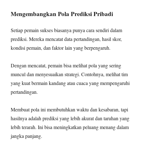
Mengembangkan Pola Prediksi Pribadi
Setiap pemain sukses biasanya punya cara sendiri dalam
prediksi. Mereka mencatat data pertandingan, hasil skor,
kondisi pemain, dan faktor lain yang berpengaruh.
Dengan mencatat, pemain bisa melihat pola yang sering
muncul dan menyesuaikan strategi. Contohnya, melihat tim
yang kuat bermain kandang atau cuaca yang mempengaruhi
pertandingan.
Membuat pola ini membutuhkan waktu dan kesabaran, tapi
hasilnya adalah prediksi yang lebih akurat dan taruhan yang
lebih terarah. Ini bisa meningkatkan peluang menang dalam
jangka panjang.