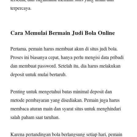
terpercaya.
Cara Memulai Bermain Judi Bola Online
Pertama, pemain harus membuat akun di situs judi bola.
Proses ini biasanya cepat, hanya perlu mengisi data pribadi
dan membuat password. Setelah itu, dia harus melakukan
deposit untuk mulai bertaruh.
Penting untuk mengetahui batas minimal deposit dan
metode pembayaran yang disediakan. Pemain juga harus
membaca aturan main dan syarat situs untuk menghindari
salah paham saat taruhan.
Karena pertandingan bola berlangsung setiap hari, pemain