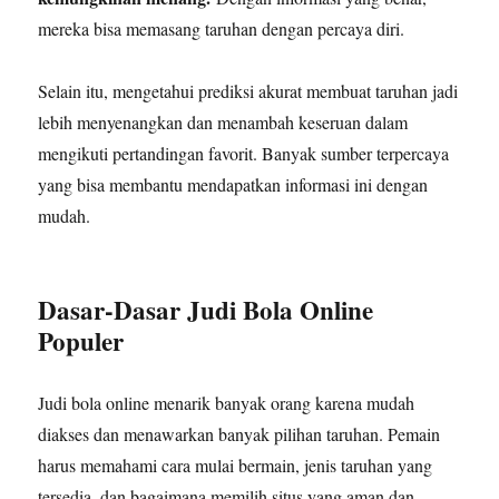
mereka bisa memasang taruhan dengan percaya diri.
Selain itu, mengetahui prediksi akurat membuat taruhan jadi
lebih menyenangkan dan menambah keseruan dalam
mengikuti pertandingan favorit. Banyak sumber terpercaya
yang bisa membantu mendapatkan informasi ini dengan
mudah.
Dasar-Dasar Judi Bola Online
Populer
Judi bola online menarik banyak orang karena mudah
diakses dan menawarkan banyak pilihan taruhan. Pemain
harus memahami cara mulai bermain, jenis taruhan yang
tersedia, dan bagaimana memilih situs yang aman dan