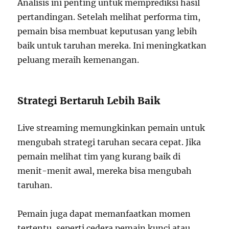
Analisis ini penting untuk memprediksi hasil
pertandingan. Setelah melihat performa tim,
pemain bisa membuat keputusan yang lebih
baik untuk taruhan mereka. Ini meningkatkan
peluang meraih kemenangan.
Strategi Bertaruh Lebih Baik
Live streaming memungkinkan pemain untuk
mengubah strategi taruhan secara cepat. Jika
pemain melihat tim yang kurang baik di
menit-menit awal, mereka bisa mengubah
taruhan.
Pemain juga dapat memanfaatkan momen
tertentu, seperti cedera pemain kunci atau