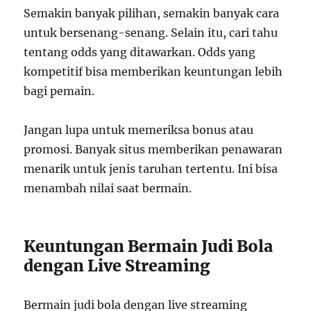
Semakin banyak pilihan, semakin banyak cara
untuk bersenang-senang. Selain itu, cari tahu
tentang odds yang ditawarkan. Odds yang
kompetitif bisa memberikan keuntungan lebih
bagi pemain.
Jangan lupa untuk memeriksa bonus atau
promosi. Banyak situs memberikan penawaran
menarik untuk jenis taruhan tertentu. Ini bisa
menambah nilai saat bermain.
Keuntungan Bermain Judi Bola
dengan Live Streaming
Bermain judi bola dengan live streaming