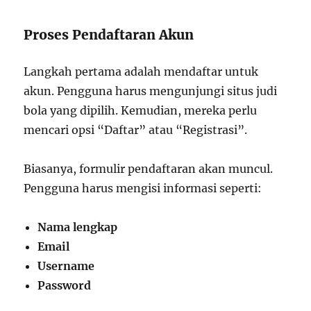
Proses Pendaftaran Akun
Langkah pertama adalah mendaftar untuk
akun. Pengguna harus mengunjungi situs judi
bola yang dipilih. Kemudian, mereka perlu
mencari opsi “Daftar” atau “Registrasi”.
Biasanya, formulir pendaftaran akan muncul.
Pengguna harus mengisi informasi seperti:
Nama lengkap
Email
Username
Password