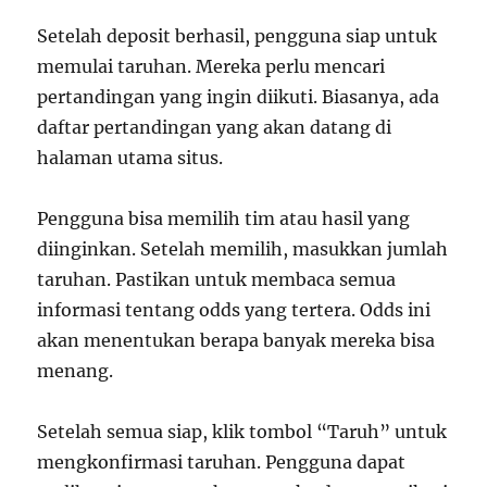
Setelah deposit berhasil, pengguna siap untuk
memulai taruhan. Mereka perlu mencari
pertandingan yang ingin diikuti. Biasanya, ada
daftar pertandingan yang akan datang di
halaman utama situs.
Pengguna bisa memilih tim atau hasil yang
diinginkan. Setelah memilih, masukkan jumlah
taruhan. Pastikan untuk membaca semua
informasi tentang odds yang tertera. Odds ini
akan menentukan berapa banyak mereka bisa
menang.
Setelah semua siap, klik tombol “Taruh” untuk
mengkonfirmasi taruhan. Pengguna dapat