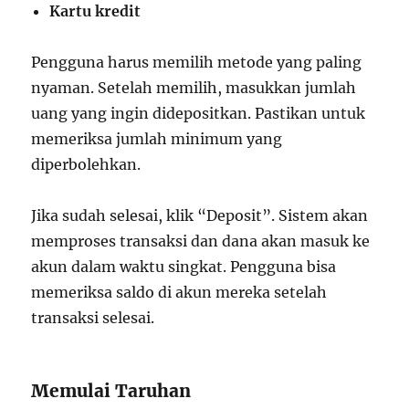
Kartu kredit
Pengguna harus memilih metode yang paling
nyaman. Setelah memilih, masukkan jumlah
uang yang ingin didepositkan. Pastikan untuk
memeriksa jumlah minimum yang
diperbolehkan.
Jika sudah selesai, klik “Deposit”. Sistem akan
memproses transaksi dan dana akan masuk ke
akun dalam waktu singkat. Pengguna bisa
memeriksa saldo di akun mereka setelah
transaksi selesai.
Memulai Taruhan