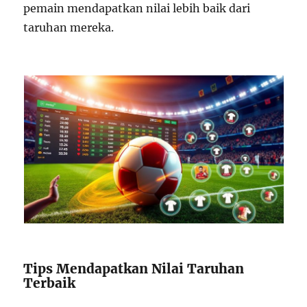
pemain mendapatkan nilai lebih baik dari
taruhan mereka.
Tips Mendapatkan Nilai Taruhan
Terbaik