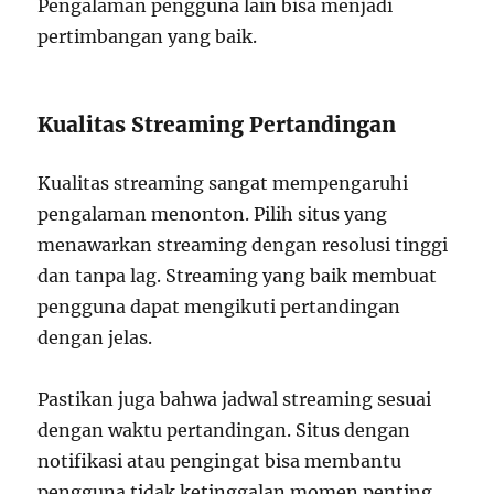
Pengalaman pengguna lain bisa menjadi
pertimbangan yang baik.
Kualitas Streaming Pertandingan
Kualitas streaming sangat mempengaruhi
pengalaman menonton. Pilih situs yang
menawarkan streaming dengan resolusi tinggi
dan tanpa lag. Streaming yang baik membuat
pengguna dapat mengikuti pertandingan
dengan jelas.
Pastikan juga bahwa jadwal streaming sesuai
dengan waktu pertandingan. Situs dengan
notifikasi atau pengingat bisa membantu
pengguna tidak ketinggalan momen penting.