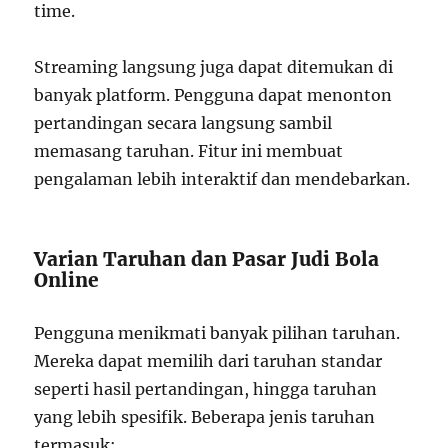
time.
Streaming langsung juga dapat ditemukan di
banyak platform. Pengguna dapat menonton
pertandingan secara langsung sambil
memasang taruhan. Fitur ini membuat
pengalaman lebih interaktif dan mendebarkan.
Varian Taruhan dan Pasar Judi Bola
Online
Pengguna menikmati banyak pilihan taruhan.
Mereka dapat memilih dari taruhan standar
seperti hasil pertandingan, hingga taruhan
yang lebih spesifik. Beberapa jenis taruhan
termasuk: