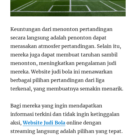
Keuntungan dari menonton pertandingan
secara langsung adalah penonton dapat
merasakan atmosfer pertandingan. Selain itu,
mereka juga dapat membuat taruhan sambil
menonton, meningkatkan pengalaman judi
mereka. Website judi bola ini menawarkan
berbagai pilihan pertandingan dari liga
terkenal, yang membuatnya semakin menarik.
Bagi mereka yang ingin mendapatkan
informasi terkini dan tidak ingin ketinggalan
aksi,
Website Judi Bola
online dengan
streaming langsung adalah pilihan yang tepat.