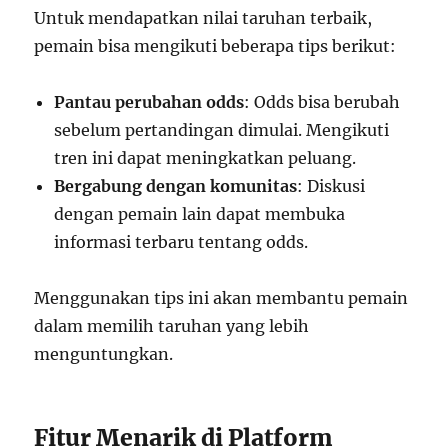
Untuk mendapatkan nilai taruhan terbaik,
pemain bisa mengikuti beberapa tips berikut:
Pantau perubahan odds
: Odds bisa berubah
sebelum pertandingan dimulai. Mengikuti
tren ini dapat meningkatkan peluang.
Bergabung dengan komunitas
: Diskusi
dengan pemain lain dapat membuka
informasi terbaru tentang odds.
Menggunakan tips ini akan membantu pemain
dalam memilih taruhan yang lebih
menguntungkan.
Fitur Menarik di Platform