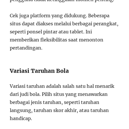
Cek juga platform yang didukung. Beberapa
situs dapat diakses melalui berbagai perangkat,
seperti ponsel pintar atau tablet. Ini
memberikan fleksibilitas saat menonton
pertandingan.
Variasi Taruhan Bola
Variasi taruhan adalah salah satu hal menarik
dari judi bola. Pilih situs yang menawarkan
berbagai jenis taruhan, seperti taruhan
langsung, taruhan skor akhir, atau taruhan
handicap.