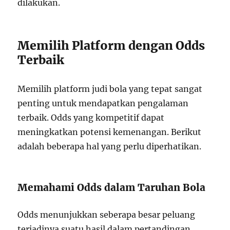
dilakukan.
Memilih Platform dengan Odds
Terbaik
Memilih platform judi bola yang tepat sangat
penting untuk mendapatkan pengalaman
terbaik. Odds yang kompetitif dapat
meningkatkan potensi kemenangan. Berikut
adalah beberapa hal yang perlu diperhatikan.
Memahami Odds dalam Taruhan Bola
Odds menunjukkan seberapa besar peluang
terjadinya suatu hasil dalam pertandingan.