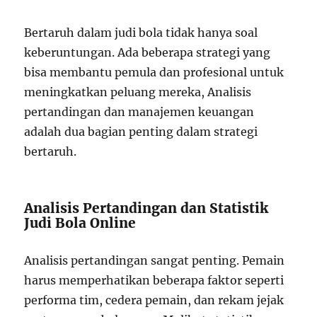
Bertaruh dalam judi bola tidak hanya soal
keberuntungan. Ada beberapa strategi yang
bisa membantu pemula dan profesional untuk
meningkatkan peluang mereka, Analisis
pertandingan dan manajemen keuangan
adalah dua bagian penting dalam strategi
bertaruh.
Analisis Pertandingan dan Statistik
Judi Bola Online
Analisis pertandingan sangat penting. Pemain
harus memperhatikan beberapa faktor seperti
performa tim, cedera pemain, dan rekam jejak