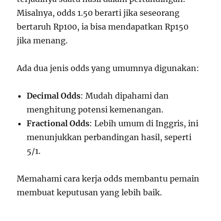
Misalnya, odds 1.50 berarti jika seseorang
bertaruh Rp100, ia bisa mendapatkan Rp150
jika menang.
Ada dua jenis odds yang umumnya digunakan:
Decimal Odds
: Mudah dipahami dan
menghitung potensi kemenangan.
Fractional Odds
: Lebih umum di Inggris, ini
menunjukkan perbandingan hasil, seperti
5/1.
Memahami cara kerja odds membantu pemain
membuat keputusan yang lebih baik.