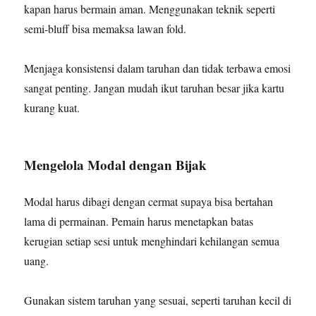
kapan harus bermain aman. Menggunakan teknik seperti
semi-bluff bisa memaksa lawan fold.
Menjaga konsistensi dalam taruhan dan tidak terbawa emosi
sangat penting. Jangan mudah ikut taruhan besar jika kartu
kurang kuat.
Mengelola Modal dengan Bijak
Modal harus dibagi dengan cermat supaya bisa bertahan
lama di permainan. Pemain harus menetapkan batas
kerugian setiap sesi untuk menghindari kehilangan semua
uang.
Gunakan sistem taruhan yang sesuai, seperti taruhan kecil di