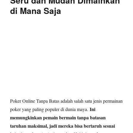
Seru dan Mudah Dimainkan
di Mana Saja
Poker Online Tanpa Batas adalah salah satu jenis permainan
Ini
poker yang paling populer di dunia maya.
memungkinkan pemain bermain tanpa batasan
taruhan maksimal, jadi mereka bisa bertaruh sesuai