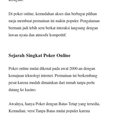
Di poker online, kemudahan akses dan berbagai pilihan
meja membuat permainan ini makin populer. Pengalaman
bermain jadi lebih seru berkat interaksi langsung dengan
lawan nyata dan atmosfir kompetitif.
Sejarah Singkat Poker Online
Poker online mulai dikenal pada awal 2000-an dengan
kemajuan teknologi internet. Permainan ini berkembang
pesat karena mudah dimainkan dari rumah tanpa perlu
datang ke kasino.
Awalnya, hanya Poker dengan Batas Tetap yang tersedia.
Kemudian, versi Tanpa Batas mulai populer karena