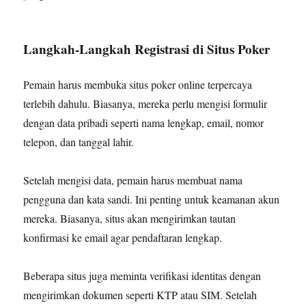
Langkah-Langkah Registrasi di Situs Poker
Pemain harus membuka situs poker online terpercaya
terlebih dahulu. Biasanya, mereka perlu mengisi formulir
dengan data pribadi seperti nama lengkap, email, nomor
telepon, dan tanggal lahir.
Setelah mengisi data, pemain harus membuat nama
pengguna dan kata sandi. Ini penting untuk keamanan akun
mereka. Biasanya, situs akan mengirimkan tautan
konfirmasi ke email agar pendaftaran lengkap.
Beberapa situs juga meminta verifikasi identitas dengan
mengirimkan dokumen seperti KTP atau SIM. Setelah