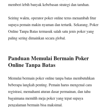
memberi lebih banyak kebebasan strategi dan taruhan.
Seiring waktu, operator poker online terus menambah fitur
supaya pemain makin nyaman dan tertarik. Sekarang, Poker
Online Tanpa Batas termasuk salah satu jenis poker yang
paling sering dimainkan secara global.
Panduan Memulai Bermain Poker
Online Tanpa Batas
Memulai bermain poker online tanpa batas membutuhkan
beberapa langkah penting. Pemain harus mengenal cara
registrasi, memahami aturan dasar permainan, dan tahu
bagaimana memilih meja poker yang tepat supaya
pengalaman bermain bisa maksimal.