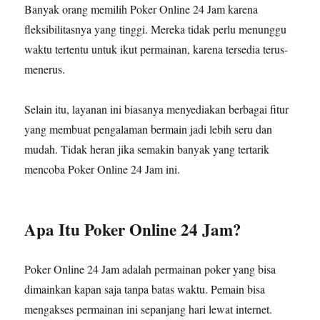
Banyak orang memilih Poker Online 24 Jam karena
fleksibilitasnya yang tinggi. Mereka tidak perlu menunggu
waktu tertentu untuk ikut permainan, karena tersedia terus-
menerus.
Selain itu, layanan ini biasanya menyediakan berbagai fitur
yang membuat pengalaman bermain jadi lebih seru dan
mudah. Tidak heran jika semakin banyak yang tertarik
mencoba Poker Online 24 Jam ini.
Apa Itu Poker Online 24 Jam?
Poker Online 24 Jam adalah permainan poker yang bisa
dimainkan kapan saja tanpa batas waktu. Pemain bisa
mengakses permainan ini sepanjang hari lewat internet.