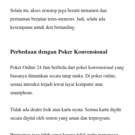
Selain itu, akses nonstop juga berarti turnamen dan
permainan berjalan terus-menerus. Jadi, selalu ada
kesempatan untuk ikut bertanding.
Perbedaan dengan Poker Konvensional
Poker Online 24 Jam berbeda dari poker konvensional yang
biasanya dimainkan secara tatap muka. Di poker online,
semua interaksi terjadi lewat layar komputer atau
smartphone.
Tidak ada dealer fisik atau kartu nyata. Semua kartu digilir
secara digital oleh sistem yang aman dan terprogram.
Permainan juga lebih cepat karena tidak perlu menunggu