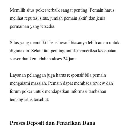
Memilih situs poker terbaik sangat penting. Pemain harus
melihat reputasi situs, jumlah pemain aktif, dan jenis
permainan yang tersedia.
Situs yang memiliki lisensi resmi biasanya lebih aman untuk
digunakan. Selain itu, penting untuk memeriksa kecepatan
server dan kemudahan akses 24 jam.
Layanan pelanggan juga harus responsif bila pemain
mengalami masalah. Pemain dapat membaca review dan
forum poker untuk mendapatkan informasi tambahan
tentang situs tersebut.
Proses Deposit dan Penarikan Dana