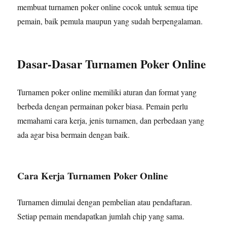
membuat turnamen poker online cocok untuk semua tipe
pemain, baik pemula maupun yang sudah berpengalaman.
Dasar-Dasar Turnamen Poker Online
Turnamen poker online memiliki aturan dan format yang
berbeda dengan permainan poker biasa. Pemain perlu
memahami cara kerja, jenis turnamen, dan perbedaan yang
ada agar bisa bermain dengan baik.
Cara Kerja Turnamen Poker Online
Turnamen dimulai dengan pembelian atau pendaftaran.
Setiap pemain mendapatkan jumlah chip yang sama.