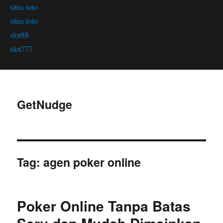
situs toto
situs toto
slot88
slot777
GetNudge
Tag:
agen poker online
Poker Online Tanpa Batas