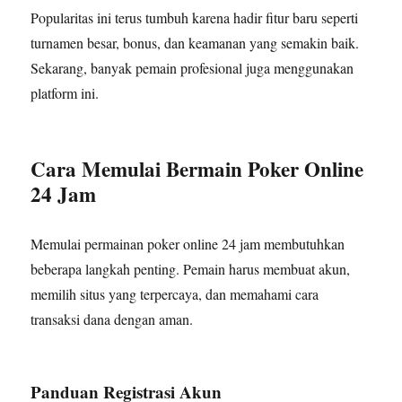
Popularitas ini terus tumbuh karena hadir fitur baru seperti
turnamen besar, bonus, dan keamanan yang semakin baik.
Sekarang, banyak pemain profesional juga menggunakan
platform ini.
Cara Memulai Bermain Poker Online
24 Jam
Memulai permainan poker online 24 jam membutuhkan
beberapa langkah penting. Pemain harus membuat akun,
memilih situs yang terpercaya, dan memahami cara
transaksi dana dengan aman.
Panduan Registrasi Akun