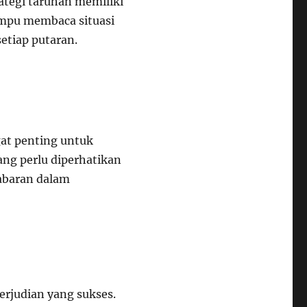
ategi taruhan memiliki
ampu membaca situasi
etiap putaran.
at penting untuk
ang perlu diperhatikan
abaran dalam
erjudian yang sukses.