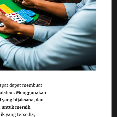
 tepat dapat membuat
kalahan.
Menggunakan
 yang bijaksana, dan
i untuk meraih
ik yang tersedia,