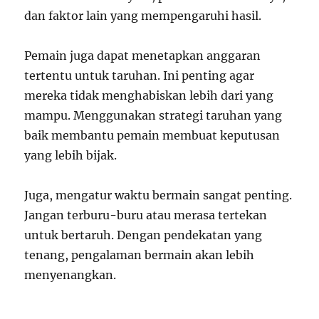
dan faktor lain yang mempengaruhi hasil.
Pemain juga dapat menetapkan anggaran
tertentu untuk taruhan. Ini penting agar
mereka tidak menghabiskan lebih dari yang
mampu. Menggunakan strategi taruhan yang
baik membantu pemain membuat keputusan
yang lebih bijak.
Juga, mengatur waktu bermain sangat penting.
Jangan terburu-buru atau merasa tertekan
untuk bertaruh. Dengan pendekatan yang
tenang, pengalaman bermain akan lebih
menyenangkan.