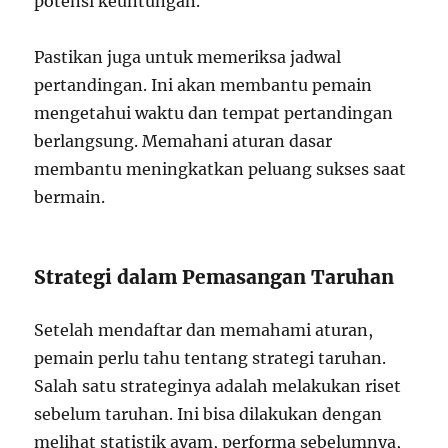
potensi keuntungan.
Pastikan juga untuk memeriksa jadwal
pertandingan. Ini akan membantu pemain
mengetahui waktu dan tempat pertandingan
berlangsung. Memahani aturan dasar
membantu meningkatkan peluang sukses saat
bermain.
Strategi dalam Pemasangan Taruhan
Setelah mendaftar dan memahami aturan,
pemain perlu tahu tentang strategi taruhan.
Salah satu strateginya adalah melakukan riset
sebelum taruhan. Ini bisa dilakukan dengan
melihat statistik ayam, performa sebelumnya,