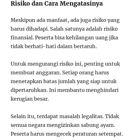
Risiko dan Cara Mengatasinya
Meskipun ada manfaat, ada juga risiko yang
harus dihadapi. Salah satunya adalah risiko
finansial. Peserta bisa kehilangan uang jika
tidak berhati-hati dalam bertaruh.
Untuk mengurangi risiko ini, penting untuk
membuat anggaran. Setiap orang harus
menetapkan batas jumlah yang siap untuk
dipertaruhkan. Ini membantu menghindari
kerugian besar.
Selain itu, terdapat masalah legalitas. Tidak
semua negara mengizinkan sabung ayam.
Peserta harus mengecek peraturan setempat.