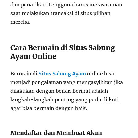
dan penarikan. Pengguna harus merasa aman
saat melakukan transaksi di situs pilihan
mereka.
Cara Bermain di Situs Sabung
Ayam Online
Bermain di
Situs Sabung Ayam
online bisa
menjadi pengalaman yang mengasyikkan jika
dilakukan dengan benar. Berikut adalah
langkah-langkah penting yang perlu diikuti
agar bisa bermain dengan baik.
Mendaftar dan Membuat Akun