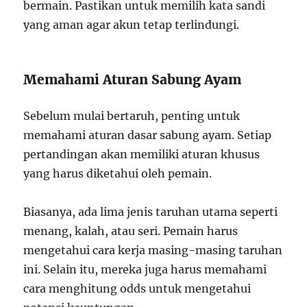
bermain. Pastikan untuk memilih kata sandi
yang aman agar akun tetap terlindungi.
Memahami Aturan Sabung Ayam
Sebelum mulai bertaruh, penting untuk
memahami aturan dasar sabung ayam. Setiap
pertandingan akan memiliki aturan khusus
yang harus diketahui oleh pemain.
Biasanya, ada lima jenis taruhan utama seperti
menang, kalah, atau seri. Pemain harus
mengetahui cara kerja masing-masing taruhan
ini. Selain itu, mereka juga harus memahami
cara menghitung odds untuk mengetahui