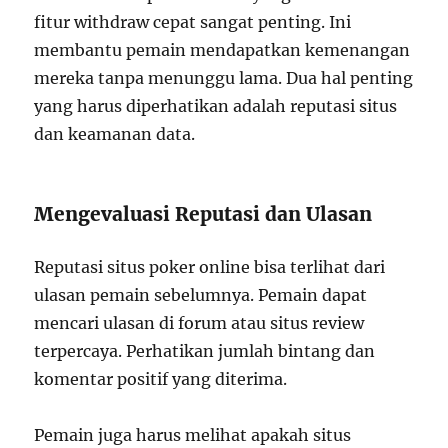
fitur withdraw cepat sangat penting. Ini
membantu pemain mendapatkan kemenangan
mereka tanpa menunggu lama. Dua hal penting
yang harus diperhatikan adalah reputasi situs
dan keamanan data.
Mengevaluasi Reputasi dan Ulasan
Reputasi situs poker online bisa terlihat dari
ulasan pemain sebelumnya. Pemain dapat
mencari ulasan di forum atau situs review
terpercaya. Perhatikan jumlah bintang dan
komentar positif yang diterima.
Pemain juga harus melihat apakah situs