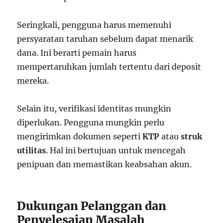
Seringkali, pengguna harus memenuhi
persyaratan taruhan sebelum dapat menarik
dana. Ini berarti pemain harus
mempertaruhkan jumlah tertentu dari deposit
mereka.
Selain itu, verifikasi identitas mungkin
diperlukan. Pengguna mungkin perlu
mengirimkan dokumen seperti
KTP
atau
struk
utilitas
. Hal ini bertujuan untuk mencegah
penipuan dan memastikan keabsahan akun.
Dukungan Pelanggan dan
Penyelesaian Masalah