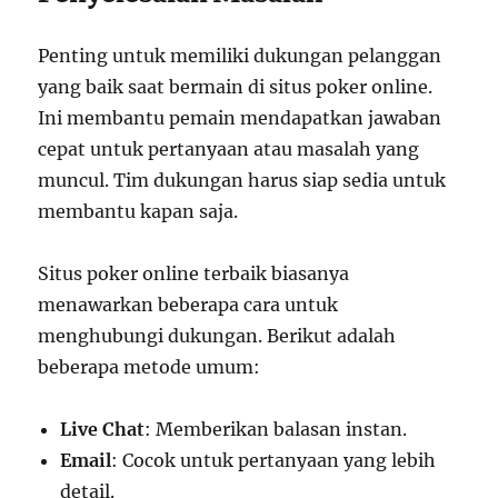
Penting untuk memiliki dukungan pelanggan
yang baik saat bermain di situs poker online.
Ini membantu pemain mendapatkan jawaban
cepat untuk pertanyaan atau masalah yang
muncul. Tim dukungan harus siap sedia untuk
membantu kapan saja.
Situs poker online terbaik biasanya
menawarkan beberapa cara untuk
menghubungi dukungan. Berikut adalah
beberapa metode umum:
Live Chat
: Memberikan balasan instan.
Email
: Cocok untuk pertanyaan yang lebih
detail.