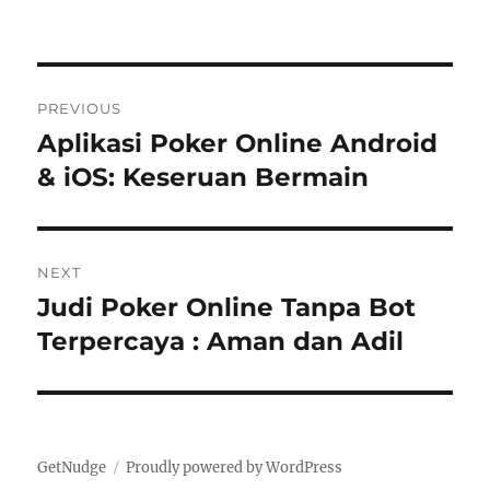
d
o
o
r
n
i
e
P
s
PREVIOUS
o
Aplikasi Poker Online Android
P
r
& iOS: Keseruan Bermain
s
e
t
v
i
n
NEXT
o
Judi Poker Online Tanpa Bot
N
a
u
e
Terpercaya : Aman dan Adil
s
v
x
p
t
i
o
p
s
g
o
GetNudge
Proudly powered by WordPress
t
s