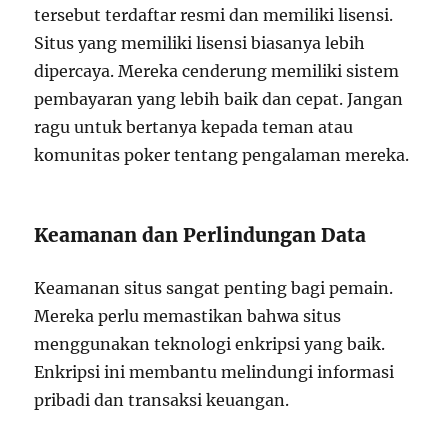
tersebut terdaftar resmi dan memiliki lisensi.
Situs yang memiliki lisensi biasanya lebih
dipercaya. Mereka cenderung memiliki sistem
pembayaran yang lebih baik dan cepat. Jangan
ragu untuk bertanya kepada teman atau
komunitas poker tentang pengalaman mereka.
Keamanan dan Perlindungan Data
Keamanan situs sangat penting bagi pemain.
Mereka perlu memastikan bahwa situs
menggunakan teknologi enkripsi yang baik.
Enkripsi ini membantu melindungi informasi
pribadi dan transaksi keuangan.