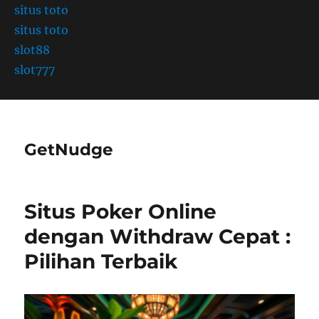
situs toto
situs toto
slot88
slot777
GetNudge
Situs Poker Online
dengan Withdraw Cepat :
Pilihan Terbaik