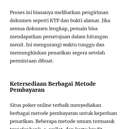
Proses ini biasanya melibatkan pengiriman
dokumen seperti KTP dan bukti alamat. Jika
semua dokumen lengkap, pemain bisa
mendapatkan persetujuan dalam hitungan
menit. Ini mengurangi waktu tunggu dan
memungkinkan penarikan segera setelah
permintaan dibuat.
Ketersediaan Berbagai Metode
Pembayaran
Situs poker online terbaik menyediakan
berbagai metode pembayaran untuk keperluan
penarikan. Beberapa metode umum termasuk