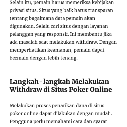
Selain itu, pemain harus memeriksa kebijakan
privasi situs. Situs yang baik harus transparan
tentang bagaimana data pemain akan
digunakan. Selalu cari situs dengan layanan
pelanggan yang responsif. Ini membantu jika
ada masalah saat melakukan withdraw. Dengan
memperhatikan keamanan, pemain dapat
bermain dengan lebih tenang.
Langkah-langkah Melakukan
Withdraw di Situs Poker Online
Melakukan proses penarikan dana di situs
poker online dapat dilakukan dengan mudah.
Pengguna perlu memahami cara dan syarat