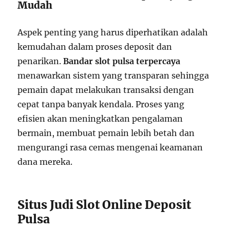
Mudah
Aspek penting yang harus diperhatikan adalah
kemudahan dalam proses deposit dan
penarikan.
Bandar slot pulsa terpercaya
menawarkan sistem yang transparan sehingga
pemain dapat melakukan transaksi dengan
cepat tanpa banyak kendala. Proses yang
efisien akan meningkatkan pengalaman
bermain, membuat pemain lebih betah dan
mengurangi rasa cemas mengenai keamanan
dana mereka.
Situs Judi Slot Online Deposit
Pulsa