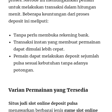
untuk melakukan transaksi dalam hitungan
menit. Beberapa keuntungan dari proses
deposit ini meliputi:
Tanpa perlu membuka rekening bank.
Transaksi instan yang membuat permainan
dapat dimulai lebih cepat.
Pemain dapat melakukan deposit sejumlah
pulsa sesuai kebutuhan tanpa adanya
potongan.
Varian Permainan yang Tersedia
Situs judi slot online deposit pulsa
menawarkan berbagai jenis
game slot online