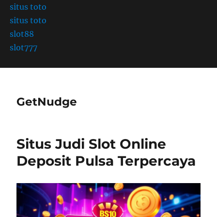
situs toto
situs toto
slot88
slot777
GetNudge
Situs Judi Slot Online
Deposit Pulsa Terpercaya