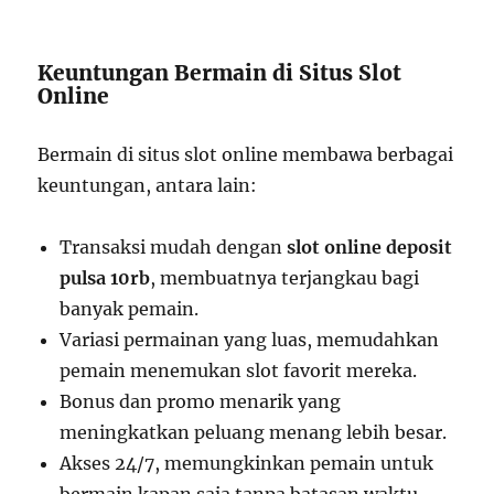
Keuntungan Bermain di Situs Slot
Online
Bermain di situs slot online membawa berbagai
keuntungan, antara lain:
Transaksi mudah dengan
slot online deposit
pulsa 10rb
, membuatnya terjangkau bagi
banyak pemain.
Variasi permainan yang luas, memudahkan
pemain menemukan slot favorit mereka.
Bonus dan promo menarik yang
meningkatkan peluang menang lebih besar.
Akses 24/7, memungkinkan pemain untuk
bermain kapan saja tanpa batasan waktu.