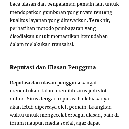
baca ulasan dan pengalaman pemain lain untuk
mendapatkan gambaran yang nyata tentang
kualitas layanan yang ditawarkan. Terakhir,
perhatikan metode pembayaran yang
disediakan untuk memastikan kemudahan
dalam melakukan transaksi.
Reputasi dan Ulasan Pengguna
Reputasi dan ulasan pengguna
sangat
menentukan dalam memilih situs judi slot
online. Situs dengan reputasi baik biasanya
akan lebih dipercaya oleh pemain. Luangkan
waktu untuk mengecek berbagai ulasan, baik di
forum maupun media sosial, agar dapat