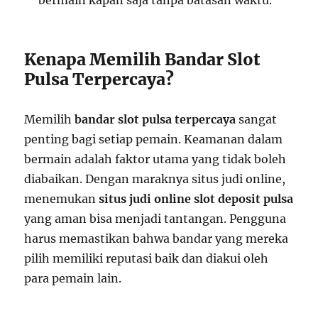
Kenapa Memilih Bandar Slot
Pulsa Terpercaya?
Memilih
bandar slot pulsa terpercaya
sangat
penting bagi setiap pemain. Keamanan dalam
bermain adalah faktor utama yang tidak boleh
diabaikan. Dengan maraknya situs judi online,
menemukan
situs judi online slot deposit pulsa
yang aman bisa menjadi tantangan. Pengguna
harus memastikan bahwa bandar yang mereka
pilih memiliki reputasi baik dan diakui oleh
para pemain lain.