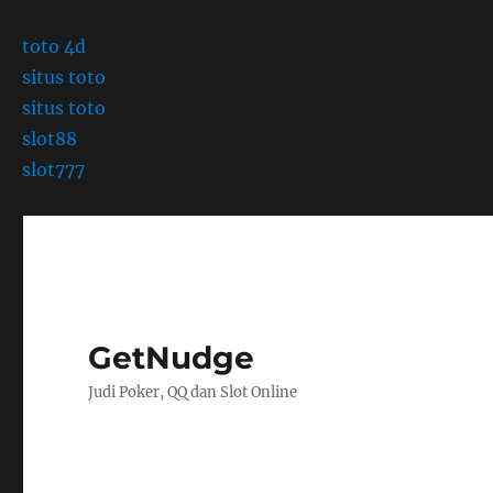
situs toto
toto 4d
situs toto
situs toto
slot88
slot777
GetNudge
Judi Poker, QQ dan Slot Online