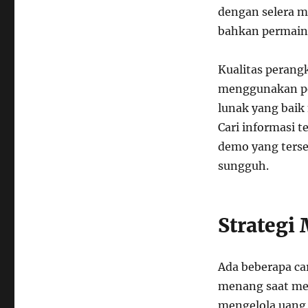
dengan selera me
bahkan permain
Kualitas perangk
menggunakan pen
lunak yang bai
Cari informasi 
demo yang terse
sungguh.
Strategi
Ada beberapa c
menang saat men
mengelola uang