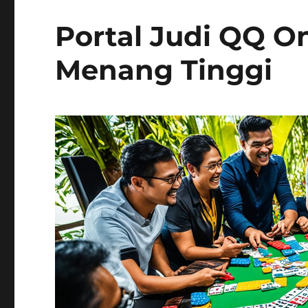
Portal Judi QQ O
Menang Tinggi