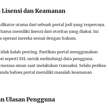
 Lisensi dan Keamanan
ndikator utama dari sebuah portal judi yang terpercaya.
harus memiliki lisensi dari otoritas yang diakui. Ini
 operasi mereka sesuai dengan hukum.
idak kalah penting. Pastikan portal menggunakan
psi seperti SSL untuk melindungi data pengguna.
merasa aman saat melakukan transaksi. Selalu periksa
tanda bahwa portal memiliki masalah keamanan
an Ulasan Pengguna