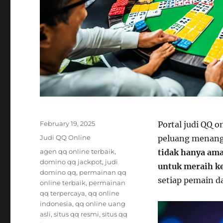
P
February 19, 2025
Portal judi QQ 
o
C
Judi QQ Online
peluang menang
s
a
T
agen qq online terbaik
,
tidak hanya ama
t
t
a
domino qq jackpot
,
judi
e
untuk meraih 
e
g
domino qq
,
permainan qq
d
g
setiap pemain 
s
online terbaik
,
permainan
o
o
qq terpercaya
,
qq online
n
r
indonesia
,
qq online uang
i
asli
,
situs qq resmi
,
situs qq
e