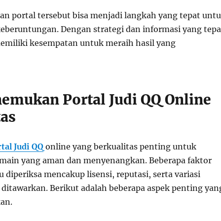
n portal tersebut bisa menjadi langkah yang tepat unt
beruntungan. Dengan strategi dan informasi yang tepa
emiliki kesempatan untuk meraih hasil yang
emukan Portal Judi QQ Online
tas
tal Judi QQ
online yang berkualitas penting untuk
main yang aman dan menyenangkan. Beberapa faktor
 diperiksa mencakup lisensi, reputasi, serta variasi
ditawarkan. Berikut adalah beberapa aspek penting yan
kan.