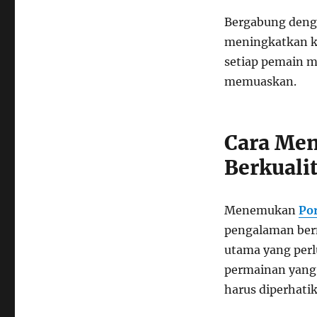
Bergabung denga
meningkatkan ke
setiap pemain m
memuaskan.
Cara Men
Berkuali
Menemukan
Por
pengalaman ber
utama yang perlu
permainan yang 
harus diperhati