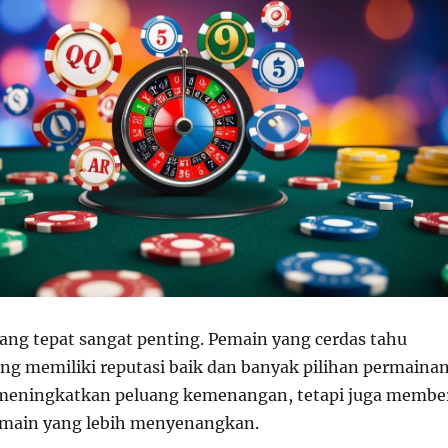
yang tepat sangat penting. Pemain yang cerdas tahu
ang memiliki reputasi baik dan banyak pilihan permainan
 meningkatkan peluang kemenangan, tetapi juga membe
main yang lebih menyenangkan.