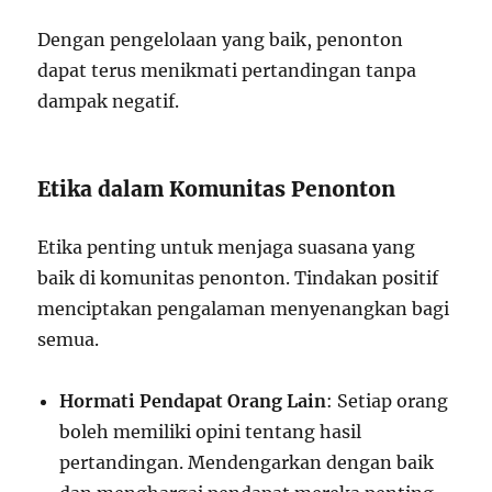
Dengan pengelolaan yang baik, penonton
dapat terus menikmati pertandingan tanpa
dampak negatif.
Etika dalam Komunitas Penonton
Etika penting untuk menjaga suasana yang
baik di komunitas penonton. Tindakan positif
menciptakan pengalaman menyenangkan bagi
semua.
Hormati Pendapat Orang Lain
: Setiap orang
boleh memiliki opini tentang hasil
pertandingan. Mendengarkan dengan baik