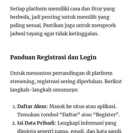
Setiap platform memiliki cara dan fitur yang
berbeda, jadi penting untuk memilih yang
paling sesuai. Pastikan juga untuk mengecek
jadwal tayang agar tidak ketinggalan.
Panduan Registrasi dan Login
Untuk menonton pertandingan di platform
streaming, registrasi sering diperlukan. Berikut
langkah-langkah umumnya:
Daftar Akun
: Masuk ke situs atau aplikasi.
Temukan tombol “Daftar” atau “Register”.
Isi Data Pribadi
: Lengkapi informasi yang
diminta seperti nama, email, dan kata sandi.