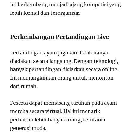
ini berkembang menjadi ajang kompetisi yang
lebih formal dan terorganisir.
Perkembangan Pertandingan Live
Pertandingan ayam jago kini tidak hanya
diadakan secara langsung. Dengan teknologi,
banyak pertandingan disiarkan secara online.
Ini memungkinkan orang untuk menonton
dari rumah.
Peserta dapat memasang taruhan pada ayam
mereka secara virtual. Hal ini menarik
perhatian lebih banyak orang, terutama
generasi muda.