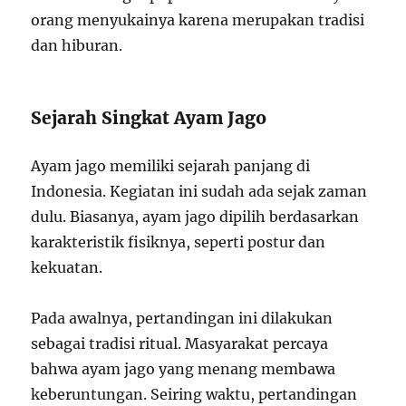
orang menyukainya karena merupakan tradisi
dan hiburan.
Sejarah Singkat Ayam Jago
Ayam jago memiliki sejarah panjang di
Indonesia. Kegiatan ini sudah ada sejak zaman
dulu. Biasanya, ayam jago dipilih berdasarkan
karakteristik fisiknya, seperti postur dan
kekuatan.
Pada awalnya, pertandingan ini dilakukan
sebagai tradisi ritual. Masyarakat percaya
bahwa ayam jago yang menang membawa
keberuntungan. Seiring waktu, pertandingan