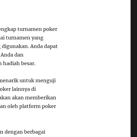
lengkap turnamen poker
gai turnamen yang
g digunakan. Anda dapat
t Anda dan
hadiah besar.
menarik untuk menguji
ker lainnya di
iakan akan memberikan
an oleh platform poker
n dengan berbagai