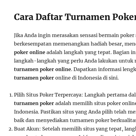
Cara Daftar Turnamen Poke
Jika Anda ingin merasakan sensasi bermain poker 
berkesempatan memenangkan hadiah besar, men
poker online
adalah langkah yang tepat. Bagian i
langkah-langkah yang perlu Anda lakukan untuk 
turnamen poker online
. Dapatkan informasi leng
turnamen poker
online di Indonesia di sini.
Pilih Situs Poker Terpercaya: Langkah pertama d
turnamen poker
adalah memilih situs poker online
Indonesia. Pastikan situs yang Anda pilih telah me
baik dan menyediakan turnamen poker berkualita
Buat Akun: Setelah memilih situs yang tepat, lan