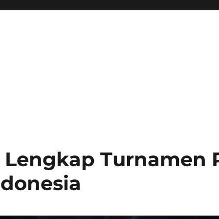
 Lengkap Turnamen 
ndonesia