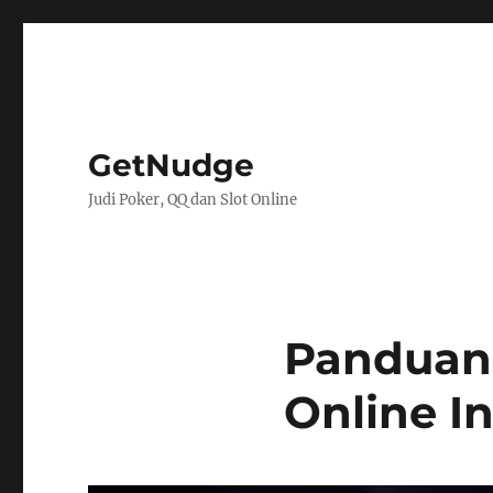
GetNudge
Judi Poker, QQ dan Slot Online
Panduan
Online I