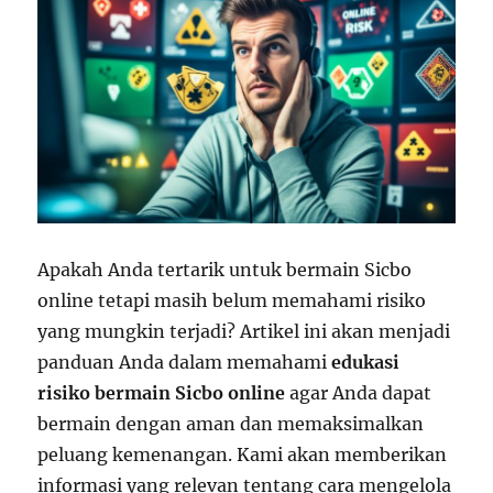
Apakah Anda tertarik untuk bermain Sicbo
online tetapi masih belum memahami risiko
yang mungkin terjadi? Artikel ini akan menjadi
panduan Anda dalam memahami
edukasi
risiko bermain Sicbo online
agar Anda dapat
bermain dengan aman dan memaksimalkan
peluang kemenangan. Kami akan memberikan
informasi yang relevan tentang cara mengelola