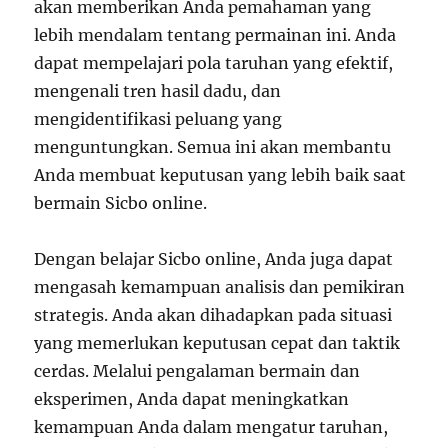
akan memberikan Anda pemahaman yang
lebih mendalam tentang permainan ini. Anda
dapat mempelajari pola taruhan yang efektif,
mengenali tren hasil dadu, dan
mengidentifikasi peluang yang
menguntungkan. Semua ini akan membantu
Anda membuat keputusan yang lebih baik saat
bermain Sicbo online.
Dengan belajar Sicbo online, Anda juga dapat
mengasah kemampuan analisis dan pemikiran
strategis. Anda akan dihadapkan pada situasi
yang memerlukan keputusan cepat dan taktik
cerdas. Melalui pengalaman bermain dan
eksperimen, Anda dapat meningkatkan
kemampuan Anda dalam mengatur taruhan,