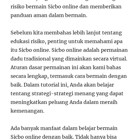
risiko bermain Sicbo online dan memberikan
panduan aman dalam bermain.
Sebelum kita membahas lebih lanjut tentang
edukasi risiko, penting untuk memahami apa
itu Sicbo online. Sicbo online adalah permainan
dadu tradisional yang dimainkan secara virtual.
Aturan dasar permainan ini akan kami bahas
secara lengkap, termasuk cara bermain dengan
baik. Dalam tutorial ini, Anda akan belajar
tentang strategi-strategi menang yang dapat
meningkatkan peluang Anda dalam meraih
kemenangan.
Ada banyak manfaat dalam belajar bermain
Sicbo online dengan baik. Tidak hanya bisa