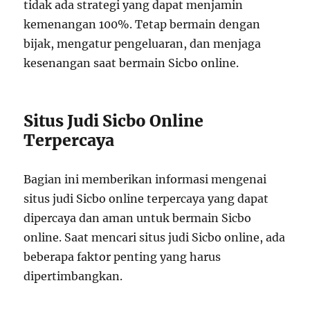
tidak ada strategi yang dapat menjamin
kemenangan 100%. Tetap bermain dengan
bijak, mengatur pengeluaran, dan menjaga
kesenangan saat bermain Sicbo online.
Situs Judi Sicbo Online
Terpercaya
Bagian ini memberikan informasi mengenai
situs judi Sicbo online terpercaya yang dapat
dipercaya dan aman untuk bermain Sicbo
online. Saat mencari situs judi Sicbo online, ada
beberapa faktor penting yang harus
dipertimbangkan.