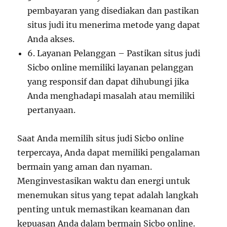
pembayaran yang disediakan dan pastikan
situs judi itu menerima metode yang dapat
Anda akses.
6. Layanan Pelanggan – Pastikan situs judi
Sicbo online memiliki layanan pelanggan
yang responsif dan dapat dihubungi jika
Anda menghadapi masalah atau memiliki
pertanyaan.
Saat Anda memilih situs judi Sicbo online
terpercaya, Anda dapat memiliki pengalaman
bermain yang aman dan nyaman.
Menginvestasikan waktu dan energi untuk
menemukan situs yang tepat adalah langkah
penting untuk memastikan keamanan dan
kepuasan Anda dalam bermain Sicbo online.