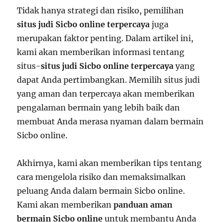
Tidak hanya strategi dan risiko, pemilihan
situs judi Sicbo online terpercaya
juga
merupakan faktor penting. Dalam artikel ini,
kami akan memberikan informasi tentang
situs-
situs judi Sicbo online terpercaya
yang
dapat Anda pertimbangkan. Memilih situs judi
yang aman dan terpercaya akan memberikan
pengalaman bermain yang lebih baik dan
membuat Anda merasa nyaman dalam bermain
Sicbo online.
Akhirnya, kami akan memberikan tips tentang
cara mengelola risiko dan memaksimalkan
peluang Anda dalam bermain Sicbo online.
Kami akan memberikan
panduan aman
bermain Sicbo online
untuk membantu Anda