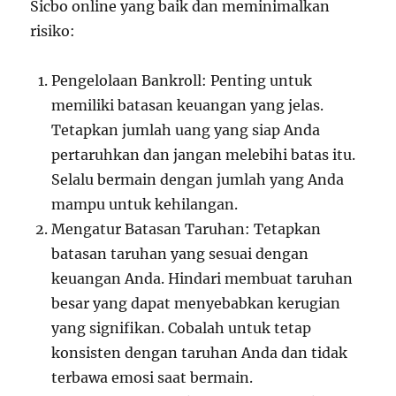
Sicbo online yang baik dan meminimalkan
risiko:
Pengelolaan Bankroll: Penting untuk
memiliki batasan keuangan yang jelas.
Tetapkan jumlah uang yang siap Anda
pertaruhkan dan jangan melebihi batas itu.
Selalu bermain dengan jumlah yang Anda
mampu untuk kehilangan.
Mengatur Batasan Taruhan: Tetapkan
batasan taruhan yang sesuai dengan
keuangan Anda. Hindari membuat taruhan
besar yang dapat menyebabkan kerugian
yang signifikan. Cobalah untuk tetap
konsisten dengan taruhan Anda dan tidak
terbawa emosi saat bermain.