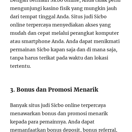
mengunjungi kasino fisik yang mungkin jauh
dari tempat tinggal Anda. Situs judi Sicbo
online terpercaya menyediakan akses yang
mudah dan cepat melalui perangkat komputer
atau smartphone Anda. Anda dapat menikmati
permainan Sicbo kapan saja dan di mana saja,
tanpa harus terikat pada waktu dan lokasi
tertentu.
3. Bonus dan Promosi Menarik
Banyak situs judi Sicbo online terpercaya
menawarkan bonus dan promosi menarik
kepada para pemainnya. Anda dapat
memanfaatkan bonus deposit, bonus referral,