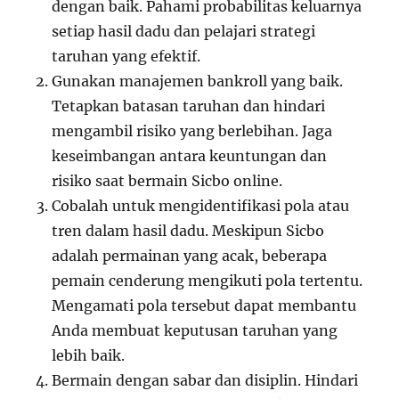
dengan baik. Pahami probabilitas keluarnya
setiap hasil dadu dan pelajari strategi
taruhan yang efektif.
Gunakan manajemen bankroll yang baik.
Tetapkan batasan taruhan dan hindari
mengambil risiko yang berlebihan. Jaga
keseimbangan antara keuntungan dan
risiko saat bermain Sicbo online.
Cobalah untuk mengidentifikasi pola atau
tren dalam hasil dadu. Meskipun Sicbo
adalah permainan yang acak, beberapa
pemain cenderung mengikuti pola tertentu.
Mengamati pola tersebut dapat membantu
Anda membuat keputusan taruhan yang
lebih baik.
Bermain dengan sabar dan disiplin. Hindari