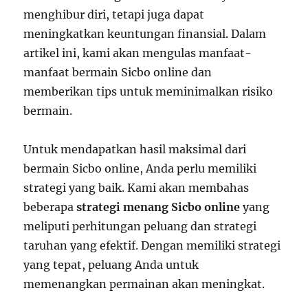
menghibur diri, tetapi juga dapat
meningkatkan keuntungan finansial. Dalam
artikel ini, kami akan mengulas manfaat-
manfaat bermain Sicbo online dan
memberikan tips untuk meminimalkan risiko
bermain.
Untuk mendapatkan hasil maksimal dari
bermain Sicbo online, Anda perlu memiliki
strategi yang baik. Kami akan membahas
beberapa
strategi menang Sicbo online
yang
meliputi perhitungan peluang dan strategi
taruhan yang efektif. Dengan memiliki strategi
yang tepat, peluang Anda untuk
memenangkan permainan akan meningkat.