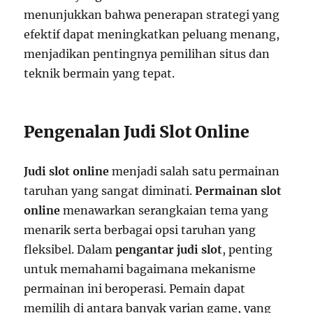
menunjukkan bahwa penerapan strategi yang
efektif dapat meningkatkan peluang menang,
menjadikan pentingnya pemilihan situs dan
teknik bermain yang tepat.
Pengenalan Judi Slot Online
Judi slot online
menjadi salah satu permainan
taruhan yang sangat diminati.
Permainan slot
online
menawarkan serangkaian tema yang
menarik serta berbagai opsi taruhan yang
fleksibel. Dalam
pengantar judi slot
, penting
untuk memahami bagaimana mekanisme
permainan ini beroperasi. Pemain dapat
memilih di antara banyak varian game, yang