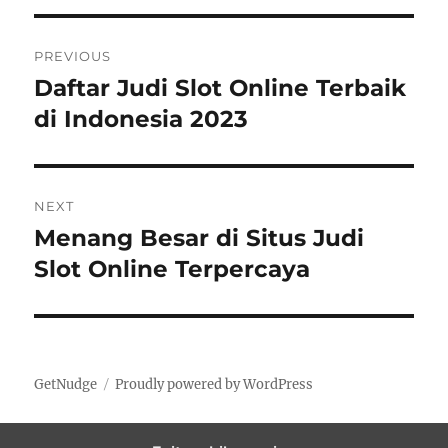
d
o
o
r
P
n
i
PREVIOUS
e
o
Daftar Judi Slot Online Terbaik
P
s
r
di Indonesia 2023
s
e
t
v
i
n
NEXT
o
Menang Besar di Situs Judi
N
a
u
e
Slot Online Terpercaya
s
v
x
p
t
i
o
p
s
g
o
GetNudge
Proudly powered by WordPress
t
s
a
:
t