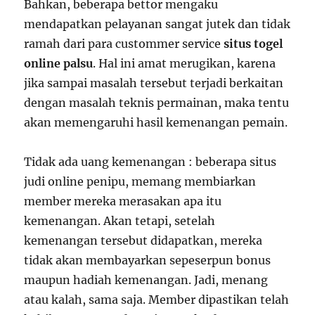
Bahkan, beberapa bettor mengaku
mendapatkan pelayanan sangat jutek dan tidak
ramah dari para custommer service
situs togel
online palsu
. Hal ini amat merugikan, karena
jika sampai masalah tersebut terjadi berkaitan
dengan masalah teknis permainan, maka tentu
akan memengaruhi hasil kemenangan pemain.
Tidak ada uang kemenangan : beberapa situs
judi online penipu, memang membiarkan
member mereka merasakan apa itu
kemenangan. Akan tetapi, setelah
kemenangan tersebut didapatkan, mereka
tidak akan membayarkan sepeserpun bonus
maupun hadiah kemenangan. Jadi, menang
atau kalah, sama saja. Member dipastikan telah