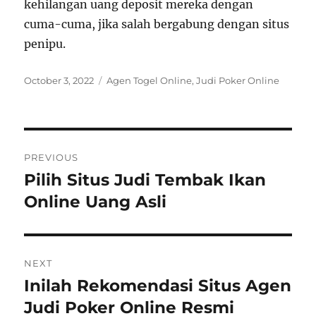
kehilangan uang deposit mereka dengan
cuma-cuma, jika salah bergabung dengan situs
penipu.
P
C
October 3, 2022
Agen Togel Online
,
Judi Poker Online
o
a
s
t
t
e
e
g
P
d
o
PREVIOUS
o
r
o
Pilih Situs Judi Tembak Ikan
P
n
i
r
Online Uang Asli
e
s
s
e
t
v
i
n
NEXT
o
Inilah Rekomendasi Situs Agen
N
a
u
e
Judi Poker Online Resmi