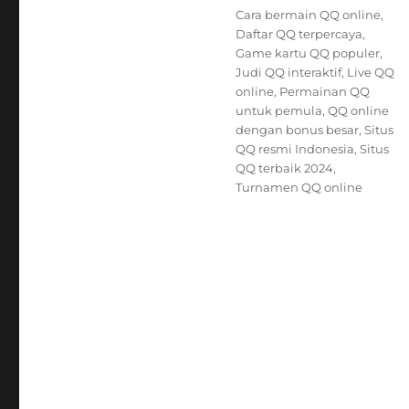
Tags
Cara bermain QQ online
,
Daftar QQ terpercaya
,
Game kartu QQ populer
,
Judi QQ interaktif
,
Live QQ
online
,
Permainan QQ
untuk pemula
,
QQ online
dengan bonus besar
,
Situs
QQ resmi Indonesia
,
Situs
QQ terbaik 2024
,
Turnamen QQ online