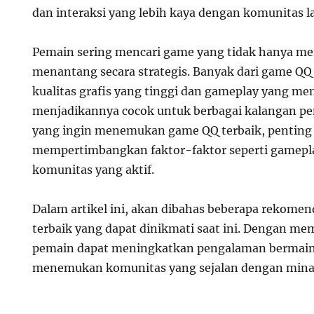
dan interaksi yang lebih kaya dengan komunitas la
Pemain sering mencari game yang tidak hanya men
menantang secara strategis. Banyak dari game Q
kualitas grafis yang tinggi dan gameplay yang m
menjadikannya cocok untuk berbagai kalangan p
yang ingin menemukan game QQ terbaik, penting
mempertimbangkan faktor-faktor seperti gamepla
komunitas yang aktif.
Dalam artikel ini, akan dibahas beberapa rekome
terbaik yang dapat dinikmati saat ini. Dengan me
pemain dapat meningkatkan pengalaman bermai
menemukan komunitas yang sejalan dengan mina