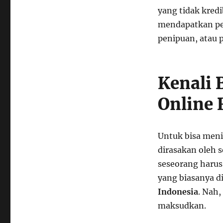
yang tidak kredi
mendapatkan pe
penipuan, atau 
Kenali 
Online 
Untuk bisa men
dirasakan oleh 
seseorang harus
yang biasanya d
Indonesia
. Nah,
maksudkan.