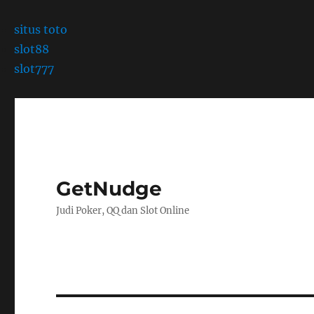
situs toto
situs toto
slot88
slot777
GetNudge
Judi Poker, QQ dan Slot Online