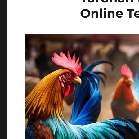
Online T