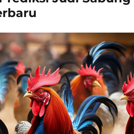
erbaru