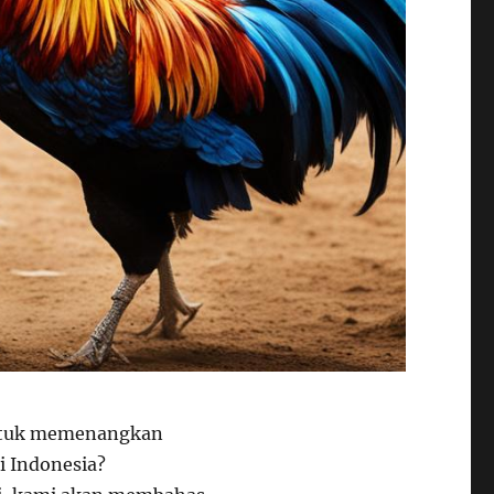
 untuk memenangkan
i Indonesia?