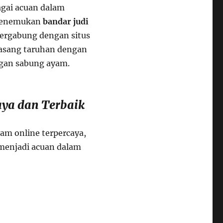
agai acuan dalam
 menemukan
bandar judi
ergabung dengan situs
masang taruhan dengan
gan sabung ayam.
aya dan Terbaik
am online terpercaya,
 menjadi acuan dalam