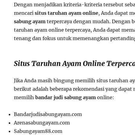
Dengan menjadikan kriteria-kriteria tersebut seb
mencari
situs taruhan ayam online
, Anda dapat
sabung ayam
terpercaya dengan mudah. Dengan b
taruhan ayam online terpercaya, Anda dapat me
tenang dan fokus untuk memenangkan pertandin
Situs Taruhan Ayam Online Terperc
Jika Anda masih bingung memilih situs taruhan ay
berikut adalah beberapa rekomendasi yang dapat
memilih
bandar judi sabung ayam
online:
Bandarjudisabungayam.com
Arenasabungayam.com
Sabungayam88.com