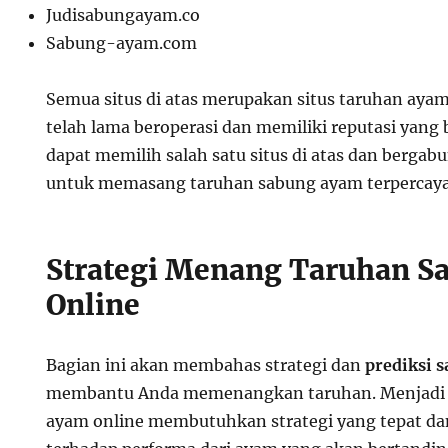
Judisabungayam.co
Sabung-ayam.com
Semua situs di atas merupakan situs taruhan ayam
telah lama beroperasi dan memiliki reputasi yang 
dapat memilih salah satu situs di atas dan berga
untuk memasang taruhan sabung ayam terpercaya
Strategi Menang Taruhan 
Online
Bagian ini akan membahas strategi dan
prediksi 
membantu Anda memenangkan taruhan. Menjadi 
ayam online membutuhkan strategi yang tepat dan