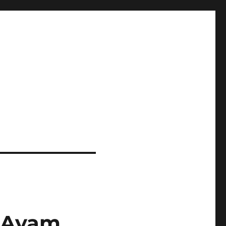
g Ayam