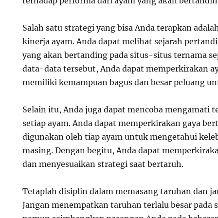
terhadap performa dari ayam yang akan bertandin
Salah satu strategi yang bisa Anda terapkan adala
kinerja ayam. Anda dapat melihat sejarah pertand
yang akan bertanding pada situs-situs ternama sep
data-data tersebut, Anda dapat memperkirakan 
memiliki kemampuan bagus dan besar peluang u
Selain itu, Anda juga dapat mencoba mengamati te
setiap ayam. Anda dapat memperkirakan gaya ber
digunakan oleh tiap ayam untuk mengetahui kel
masing. Dengan begitu, Anda dapat memperkiraka
dan menyesuaikan strategi saat bertaruh.
Tetaplah disiplin dalam memasang taruhan dan j
Jangan menempatkan taruhan terlalu besar pada s