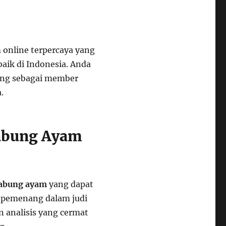
 online terpercaya yang
baik di Indonesia. Anda
bung sebagai member
.
Sabung Ayam
sabung ayam
yang dapat
pemenang dalam judi
 analisis yang cermat