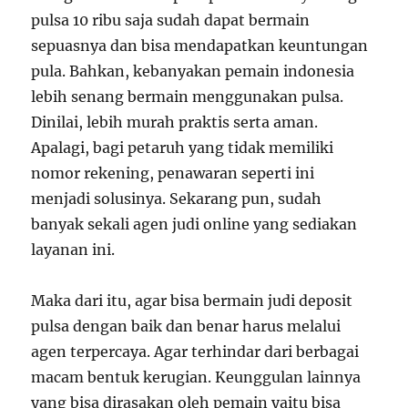
pulsa 10 ribu saja sudah dapat bermain
sepuasnya dan bisa mendapatkan keuntungan
pula. Bahkan, kebanyakan pemain indonesia
lebih senang bermain menggunakan pulsa.
Dinilai, lebih murah praktis serta aman.
Apalagi, bagi petaruh yang tidak memiliki
nomor rekening, penawaran seperti ini
menjadi solusinya. Sekarang pun, sudah
banyak sekali agen judi online yang sediakan
layanan ini.
Maka dari itu, agar bisa bermain judi deposit
pulsa dengan baik dan benar harus melalui
agen terpercaya. Agar terhindar dari berbagai
macam bentuk kerugian. Keunggulan lainnya
yang bisa dirasakan oleh pemain yaitu bisa