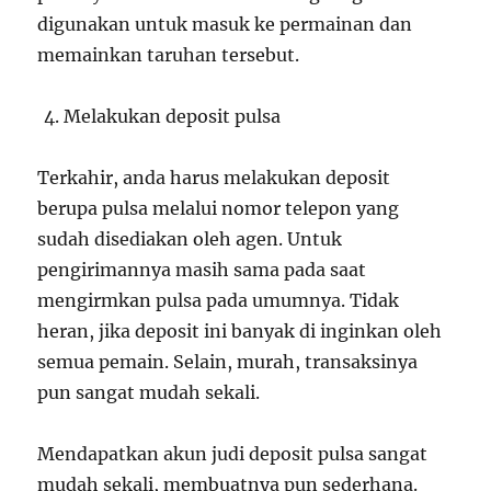
digunakan untuk masuk ke permainan dan
memainkan taruhan tersebut.
Melakukan deposit pulsa
Terkahir, anda harus melakukan deposit
berupa pulsa melalui nomor telepon yang
sudah disediakan oleh agen. Untuk
pengirimannya masih sama pada saat
mengirmkan pulsa pada umumnya. Tidak
heran, jika deposit ini banyak di inginkan oleh
semua pemain. Selain, murah, transaksinya
pun sangat mudah sekali.
Mendapatkan akun judi deposit pulsa sangat
mudah sekali, membuatnya pun sederhana.