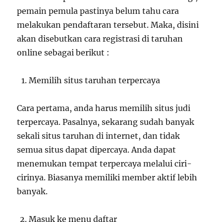
pemain pemula pastinya belum tahu cara
melakukan pendaftaran tersebut. Maka, disini
akan disebutkan cara registrasi di taruhan
online sebagai berikut :
Memilih situs taruhan terpercaya
Cara pertama, anda harus memilih situs judi
terpercaya. Pasalnya, sekarang sudah banyak
sekali situs taruhan di internet, dan tidak
semua situs dapat dipercaya. Anda dapat
menemukan tempat terpercaya melalui ciri-
cirinya. Biasanya memiliki member aktif lebih
banyak.
Masuk ke menu daftar