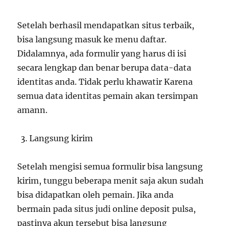
Setelah berhasil mendapatkan situs terbaik,
bisa langsung masuk ke menu daftar.
Didalamnya, ada formulir yang harus di isi
secara lengkap dan benar berupa data-data
identitas anda. Tidak perlu khawatir Karena
semua data identitas pemain akan tersimpan
amann.
Langsung kirim
Setelah mengisi semua formulir bisa langsung
kirim, tunggu beberapa menit saja akun sudah
bisa didapatkan oleh pemain. Jika anda
bermain pada situs judi online deposit pulsa,
pastinya akun tersebut bisa langsung