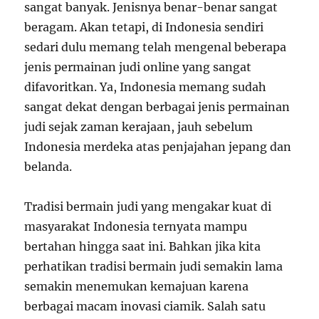
sangat banyak. Jenisnya benar-benar sangat
beragam. Akan tetapi, di Indonesia sendiri
sedari dulu memang telah mengenal beberapa
jenis permainan judi online yang sangat
difavoritkan. Ya, Indonesia memang sudah
sangat dekat dengan berbagai jenis permainan
judi sejak zaman kerajaan, jauh sebelum
Indonesia merdeka atas penjajahan jepang dan
belanda.
Tradisi bermain judi yang mengakar kuat di
masyarakat Indonesia ternyata mampu
bertahan hingga saat ini. Bahkan jika kita
perhatikan tradisi bermain judi semakin lama
semakin menemukan kemajuan karena
berbagai macam inovasi ciamik. Salah satu