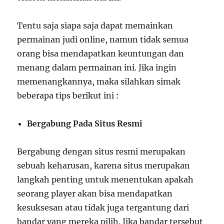
Tentu saja siapa saja dapat memainkan
permainan judi online, namun tidak semua
orang bisa mendapatkan keuntungan dan
menang dalam permainan ini. Jika ingin
memenangkannya, maka silahkan simak
beberapa tips berikut ini :
Bergabung Pada Situs Resmi
Bergabung dengan situs resmi merupakan
sebuah keharusan, karena situs merupakan
langkah penting untuk menentukan apakah
seorang player akan bisa mendapatkan
kesuksesan atau tidak juga tergantung dari
bandar yang mereka pilih. Jika bandar tersebut