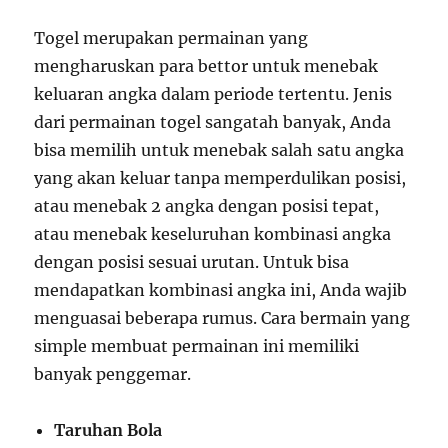
Togel merupakan permainan yang
mengharuskan para bettor untuk menebak
keluaran angka dalam periode tertentu. Jenis
dari permainan togel sangatah banyak, Anda
bisa memilih untuk menebak salah satu angka
yang akan keluar tanpa memperdulikan posisi,
atau menebak 2 angka dengan posisi tepat,
atau menebak keseluruhan kombinasi angka
dengan posisi sesuai urutan. Untuk bisa
mendapatkan kombinasi angka ini, Anda wajib
menguasai beberapa rumus. Cara bermain yang
simple membuat permainan ini memiliki
banyak penggemar.
Taruhan Bola