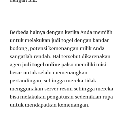
Berbeda halnya dengan ketika Anda memilih
untuk melakukan judi togel dengan bandar
bodong, potensi kemenangan milik Anda
sangatlah rendah. Hal tersebut dikarenakan
agen
judi togel online
palsu memiliki misi
besar untuk selalu memenangkan
pertandingan, sehingga mereka tidak
menggunakan server resmi sehingga mereka
bisa melakukan pengaturan sedemikian rupa
untuk mendapatkan kemenangan.