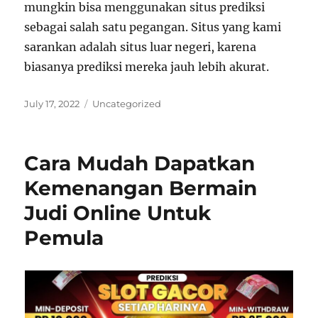
mungkin bisa menggunakan situs prediksi
sebagai salah satu pegangan. Situs yang kami
sarankan adalah situs luar negeri, karena
biasanya prediksi mereka jauh lebih akurat.
P
C
July 17, 2022
Uncategorized
o
a
s
t
t
e
Cara Mudah Dapatkan
e
g
d
o
Kemenangan Bermain
o
r
Judi Online Untuk
n
i
e
Pemula
s