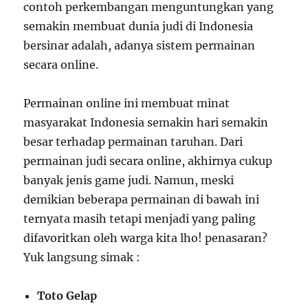
contoh perkembangan menguntungkan yang
semakin membuat dunia judi di Indonesia
bersinar adalah, adanya sistem permainan
secara online.
Permainan online ini membuat minat
masyarakat Indonesia semakin hari semakin
besar terhadap permainan taruhan. Dari
permainan judi secara online, akhirnya cukup
banyak jenis game judi. Namun, meski
demikian beberapa permainan di bawah ini
ternyata masih tetapi menjadi yang paling
difavoritkan oleh warga kita lho! penasaran?
Yuk langsung simak :
Toto Gelap