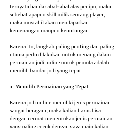
ternyata bandar abal-abal alas penipu, maka
sehebat apapun skill milik seorang player,
maka mustahil akan mendapatkan
kemenangan maupun keuntungan.
Karena itu, langkah paling penting dan paling
utama perlu dilakukan untuk menang dalam
permainan judi online untuk pemula adalah
memilih bandar judi yang tepat.
Memilih Permainan yang Tepat
Karena judi online memiliki jenis permainan
sangat beragam, maka kalian harus bisa
dengan cermat menentukan jenis permainan
yang paling cocok dengan gaya main kalian.