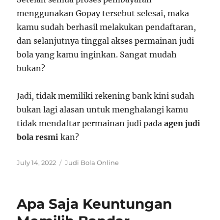
menggunakan Gopay tersebut selesai, maka
kamu sudah berhasil melakukan pendaftaran,
dan selanjutnya tinggal akses permainan judi
bola yang kamu inginkan. Sangat mudah
bukan?
Jadi, tidak memiliki rekening bank kini sudah
bukan lagi alasan untuk menghalangi kamu
tidak mendaftar permainan judi pada
agen judi
bola resmi
kan?
P
C
July 14, 2022
Judi Bola Online
o
a
s
t
t
e
Apa Saja Keuntungan
e
g
d
o