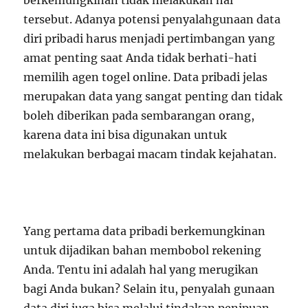
tersebut. Adanya potensi penyalahgunaan data
diri pribadi harus menjadi pertimbangan yang
amat penting saat Anda tidak berhati-hati
memilih agen togel online. Data pribadi jelas
merupakan data yang sangat penting dan tidak
boleh diberikan pada sembarangan orang,
karena data ini bisa digunakan untuk
melakukan berbagai macam tindak kejahatan.
Yang pertama data pribadi berkemungkinan
untuk dijadikan bahan membobol rekening
Anda. Tentu ini adalah hal yang merugikan
bagi Anda bukan? Selain itu, penyalah gunaan
data diri juga bisa melalui tindakan penipuan