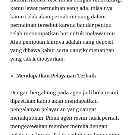
kamu lewat permainan yang ada, misalnya
kamu tidak akan pernah menang dalam
permainan tersebut karena bandar penipu
telah menempatkan bot untuk melawanmu.
Atau penipuan lainnya adalah uang deposit
yang dibawa kabur serta uang kemenangan
yang tidak dibayarkan.
Mendapatkan Pelayanan Terbaik
Dengan bergabung pada agen judi bola resmi,
dipastikan kamu akan mendapatkan
pengalaman pelayanan yang sangat
menakjubkan. Pihak agen resmi tidak pernah
mengecewakan member mereka dengan
pelayanan buruk. Tidak peduli jam berapapun