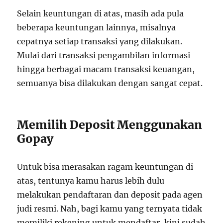
Selain keuntungan di atas, masih ada pula
beberapa keuntungan lainnya, misalnya
cepatnya setiap transaksi yang dilakukan.
Mulai dari transaksi pengambilan informasi
hingga berbagai macam transaksi keuangan,
semuanya bisa dilakukan dengan sangat cepat.
Memilih Deposit Menggunakan
Gopay
Untuk bisa merasakan ragam keuntungan di
atas, tentunya kamu harus lebih dulu
melakukan pendaftaran dan deposit pada agen
judi resmi. Nah, bagi kamu yang ternyata tidak
memiliki rekening untuk mendaftar, kini sudah