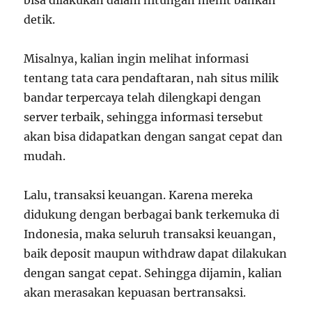
bisa dilakukan dalam hitungan menit bahkan
detik.
Misalnya, kalian ingin melihat informasi
tentang tata cara pendaftaran, nah situs milik
bandar terpercaya telah dilengkapi dengan
server terbaik, sehingga informasi tersebut
akan bisa didapatkan dengan sangat cepat dan
mudah.
Lalu, transaksi keuangan. Karena mereka
didukung dengan berbagai bank terkemuka di
Indonesia, maka seluruh transaksi keuangan,
baik deposit maupun withdraw dapat dilakukan
dengan sangat cepat. Sehingga dijamin, kalian
akan merasakan kepuasan bertransaksi.