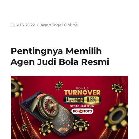
P
C
July 15, 2022
Agen Togel Online
o
a
s
t
t
e
Pentingnya Memilih
e
g
d
o
Agen Judi Bola Resmi
o
r
n
i
e
s