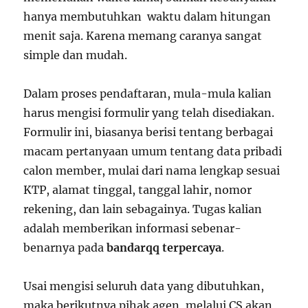
hanya membutuhkan waktu dalam hitungan
menit saja. Karena memang caranya sangat
simple dan mudah.
Dalam proses pendaftaran, mula-mula kalian
harus mengisi formulir yang telah disediakan.
Formulir ini, biasanya berisi tentang berbagai
macam pertanyaan umum tentang data pribadi
calon member, mulai dari nama lengkap sesuai
KTP, alamat tinggal, tanggal lahir, nomor
rekening, dan lain sebagainya. Tugas kalian
adalah memberikan informasi sebenar-
benarnya pada
bandarqq terpercaya
.
Usai mengisi seluruh data yang dibutuhkan,
maka berikutnya pihak agen, melalui CS akan