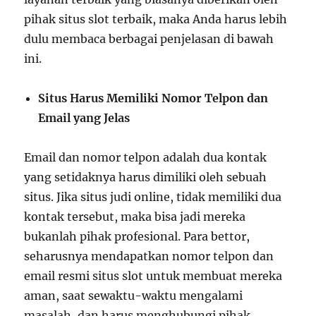
pihak situs slot terbaik, maka Anda harus lebih
dulu membaca berbagai penjelasan di bawah
ini.
Situs Harus Memiliki Nomor Telpon dan
Email yang Jelas
Email dan nomor telpon adalah dua kontak
yang setidaknya harus dimiliki oleh sebuah
situs. Jika situs judi online, tidak memiliki dua
kontak tersebut, maka bisa jadi mereka
bukanlah pihak profesional. Para bettor,
seharusnya mendapatkan nomor telpon dan
email resmi situs slot untuk membuat mereka
aman, saat sewaktu-waktu mengalami
masalah, dan harus menghubungi pihak