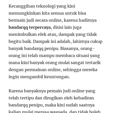
Kecanggihan teknologi yang kini
memungkinkan kita semua untuk bisa
bermain judi secara online, karena hadirnya
bandarqq terpercaya
, disisi lain juga
menimbulkan efek atau, dampak yang tidak
begitu baik. Dampak ini adalah, lahirnya cukup
banyak bandarqq penipu. Biasanya, orang-
orang ini telah mampu membaca situasi yang
mana kini banyak orang mulai sangat tertarik
dengan permainan online, sehingga mereka
ingin mengambil keuntungan.
Karena banyaknya pemain judi online yang
telah tertipu dan dirugikan oleh kehadiran
bandarqq penipu, maka kini sudah saatnya
kalian mulai merasa waspada, dan tidak boleh