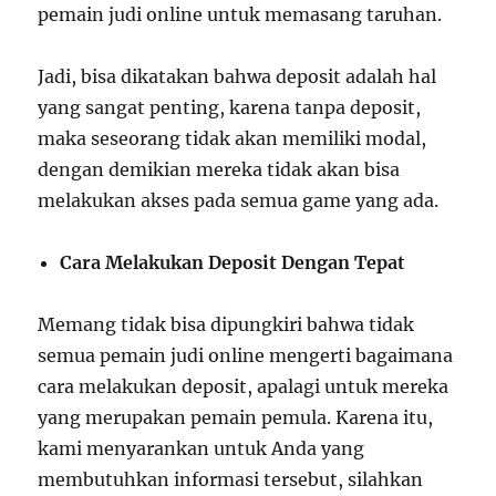
pemain judi online untuk memasang taruhan.
Jadi, bisa dikatakan bahwa deposit adalah hal
yang sangat penting, karena tanpa deposit,
maka seseorang tidak akan memiliki modal,
dengan demikian mereka tidak akan bisa
melakukan akses pada semua game yang ada.
Cara Melakukan Deposit Dengan Tepat
Memang tidak bisa dipungkiri bahwa tidak
semua pemain judi online mengerti bagaimana
cara melakukan deposit, apalagi untuk mereka
yang merupakan pemain pemula. Karena itu,
kami menyarankan untuk Anda yang
membutuhkan informasi tersebut, silahkan