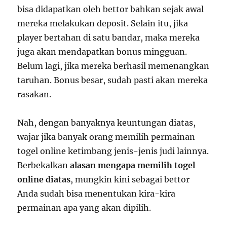
bisa didapatkan oleh bettor bahkan sejak awal
mereka melakukan deposit. Selain itu, jika
player bertahan di satu bandar, maka mereka
juga akan mendapatkan bonus mingguan.
Belum lagi, jika mereka berhasil memenangkan
taruhan. Bonus besar, sudah pasti akan mereka
rasakan.
Nah, dengan banyaknya keuntungan diatas,
wajar jika banyak orang memilih permainan
togel online ketimbang jenis-jenis judi lainnya.
Berbekalkan
alasan mengapa memilih togel
online diatas
, mungkin kini sebagai bettor
Anda sudah bisa menentukan kira-kira
permainan apa yang akan dipilih.