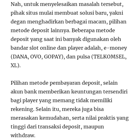
Nah, untuk menyelesaikan masalah tersebut,
pihak situs mulai membuat solusi baru, yakni
degan menghadirkan berbagai macam, pilihan
metode deposit lainnya. Beberapa metode
deposit yang saat ini banyak digunakan oleh
bandar slot online dan player adalah, e-money
(DANA, OVO, GOPAY), dan pulsa (TELKOMSEL,
XL).
Pilihan metode pembayaran deposit, selain
akun bank memberikan keuntungan tersendiri
bagi player yang memang tidak memiliki
rekening. Selain itu, mereka juga bisa
merasakan kemudahan, serta nilai praktis yang
tinggi dari transaksi deposit, maupun
withdraw.