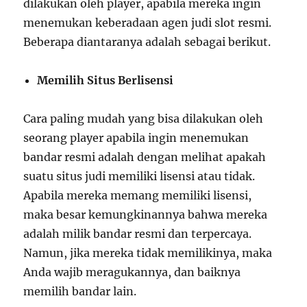
dilakukan oleh player, apabila mereka ingin
menemukan keberadaan agen judi slot resmi.
Beberapa diantaranya adalah sebagai berikut.
Memilih Situs Berlisensi
Cara paling mudah yang bisa dilakukan oleh
seorang player apabila ingin menemukan
bandar resmi adalah dengan melihat apakah
suatu situs judi memiliki lisensi atau tidak.
Apabila mereka memang memiliki lisensi,
maka besar kemungkinannya bahwa mereka
adalah milik bandar resmi dan terpercaya.
Namun, jika mereka tidak memilikinya, maka
Anda wajib meragukannya, dan baiknya
memilih bandar lain.