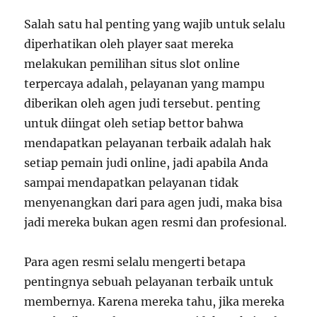
Salah satu hal penting yang wajib untuk selalu
diperhatikan oleh player saat mereka
melakukan pemilihan situs slot online
terpercaya adalah, pelayanan yang mampu
diberikan oleh agen judi tersebut. penting
untuk diingat oleh setiap bettor bahwa
mendapatkan pelayanan terbaik adalah hak
setiap pemain judi online, jadi apabila Anda
sampai mendapatkan pelayanan tidak
menyenangkan dari para agen judi, maka bisa
jadi mereka bukan agen resmi dan profesional.
Para agen resmi selalu mengerti betapa
pentingnya sebuah pelayanan terbaik untuk
membernya. Karena mereka tahu, jika mereka