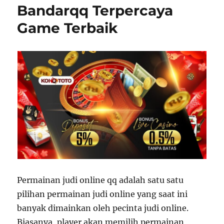
Bandarqq Terpercaya
Game Terbaik
Permainan judi online qq adalah satu satu
pilihan permainan judi online yang saat ini
banyak dimainkan oleh pecinta judi online.
Biasanya, player akan memilih permainan