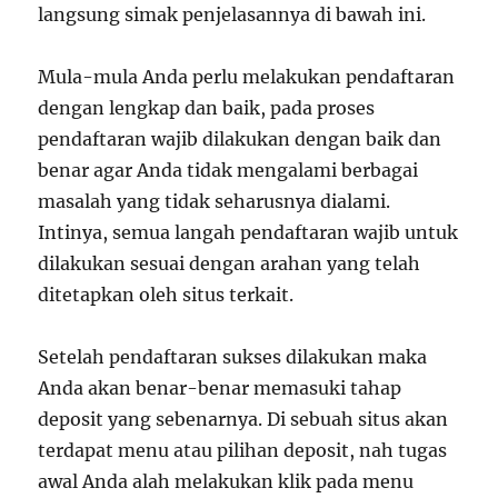
langsung simak penjelasannya di bawah ini.
Mula-mula Anda perlu melakukan pendaftaran
dengan lengkap dan baik, pada proses
pendaftaran wajib dilakukan dengan baik dan
benar agar Anda tidak mengalami berbagai
masalah yang tidak seharusnya dialami.
Intinya, semua langah pendaftaran wajib untuk
dilakukan sesuai dengan arahan yang telah
ditetapkan oleh situs terkait.
Setelah pendaftaran sukses dilakukan maka
Anda akan benar-benar memasuki tahap
deposit yang sebenarnya. Di sebuah situs akan
terdapat menu atau pilihan deposit, nah tugas
awal Anda alah melakukan klik pada menu