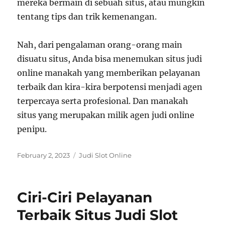
mereka bermain di sebuah situs, atau mungkin
tentang tips dan trik kemenangan.
Nah, dari pengalaman orang-orang main
disuatu situs, Anda bisa menemukan situs judi
online manakah yang memberikan pelayanan
terbaik dan kira-kira berpotensi menjadi agen
terpercaya serta profesional. Dan manakah
situs yang merupakan milik agen judi online
penipu.
P
C
February 2, 2023
Judi Slot Online
o
a
s
t
t
e
Ciri-Ciri Pelayanan
e
g
d
o
Terbaik Situs Judi Slot
o
r