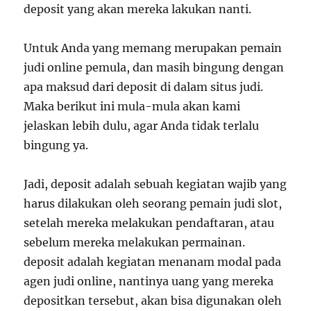
deposit yang akan mereka lakukan nanti.
Untuk Anda yang memang merupakan pemain
judi online pemula, dan masih bingung dengan
apa maksud dari deposit di dalam situs judi.
Maka berikut ini mula-mula akan kami
jelaskan lebih dulu, agar Anda tidak terlalu
bingung ya.
Jadi, deposit adalah sebuah kegiatan wajib yang
harus dilakukan oleh seorang pemain judi slot,
setelah mereka melakukan pendaftaran, atau
sebelum mereka melakukan permainan.
deposit adalah kegiatan menanam modal pada
agen judi online, nantinya uang yang mereka
depositkan tersebut, akan bisa digunakan oleh