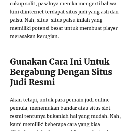
cukup sulit, pasalnya mereka mengerti bahwa
kini diinternet terdapat situs judi yang asli dan
palsu. Nah, situs-situs palsu inilah yang
memiliki potensi besar untuk membuat player
merasakan kerugian.
Gunakan Cara Ini Untuk
Bergabung Dengan Situs
Judi Resmi
Akan tetapi, untuk para pemain judi online
pemula, menemukan bandar atau situs slot
resmi tentunya bukanlah hal yang mudah. Nah,
kami memiliki beberapa cara yang bisa