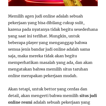
Memilih agen judi online adalah sebuah
pekerjaan yang bisa dibilang cukup sulit,
karena pada nyatanya tidak begitu sesederhana
yang saat ini terlihat. Mungkin, untuk
beberapa player yang menganggap bahwa
semua jenis bandar judi online adalah sama
saja, maka mereka tidak akan begitu
memperhatikan masalah yang ada, dan akan
mengatakan bahwa memilih situs taruhan
online merupakan pekerjaan mudah.
Akan tetapi, untuk bettor yang cerdas dan
detail, akan mengerti bahwa memilih
situs judi
online resmi
adalah sebuah pekerjaan yang