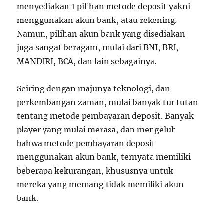
menyediakan 1 pilihan metode deposit yakni
menggunakan akun bank, atau rekening.
Namun, pilihan akun bank yang disediakan
juga sangat beragam, mulai dari BNI, BRI,
MANDIRI, BCA, dan lain sebagainya.
Seiring dengan majunya teknologi, dan
perkembangan zaman, mulai banyak tuntutan
tentang metode pembayaran deposit. Banyak
player yang mulai merasa, dan mengeluh
bahwa metode pembayaran deposit
menggunakan akun bank, ternyata memiliki
beberapa kekurangan, khususnya untuk
mereka yang memang tidak memiliki akun
bank.