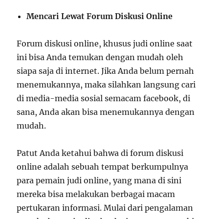
Mencari Lewat Forum Diskusi Online
Forum diskusi online, khusus judi online saat
ini bisa Anda temukan dengan mudah oleh
siapa saja di internet. Jika Anda belum pernah
menemukannya, maka silahkan langsung cari
di media-media sosial semacam facebook, di
sana, Anda akan bisa menemukannya dengan
mudah.
Patut Anda ketahui bahwa di forum diskusi
online adalah sebuah tempat berkumpulnya
para pemain judi online, yang mana di sini
mereka bisa melakukan berbagai macam
pertukaran informasi. Mulai dari pengalaman