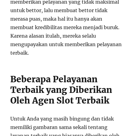
memberikan pelayanan yang tidak maksimal
untuk bettor, lalu membuat bettor tidak
merasa puas, maka hal itu hanya akan
membuat kredibilitas mereka menjadi buruk.
Karena alasan itulah, mereka selalu
mengupayakan untuk memberikan pelayanan
terbaik.
Beberapa Pelayanan
Terbaik yang Diberikan
Oleh Agen Slot Terbaik
Untuk Anda yang masih bingung dan tidak
memiliki gambaran sama sekali tentang
layanan terbaik yang biasanya diberikan oleh