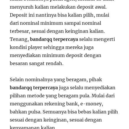
menyuruh kalian melakukan deposit awal.
Deposit ini nantinya bisa kalian pilih, mulai
dari nominal minimum sampai nominal
terbesar, sesuai dengan keinginan kalian.
Tenang,
bandarqq terpercaya
selalu mengerti
kondisi player sehingga mereka juga
menyediakan minimum deposit dengan
besaran sangat rendah.
Selain nominalnya yang beragam, pihak
bandarqq terpercaya
juga selalu menyediakan
pilihan metode yang beragam pula. Mulai dari
menggunakan rekening bank, e-money,
bahkan pulsa. Semuanya bisa bebas kalian pilih
sesuai dengan keinginan, sesuai dengan
kenyamanan kalian.