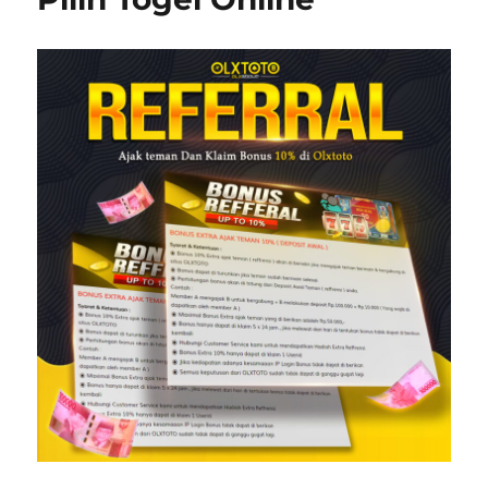
o
r
n
i
e
s