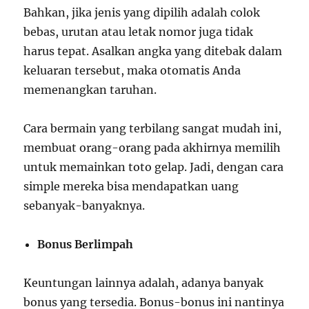
Bahkan, jika jenis yang dipilih adalah colok
bebas, urutan atau letak nomor juga tidak
harus tepat. Asalkan angka yang ditebak dalam
keluaran tersebut, maka otomatis Anda
memenangkan taruhan.
Cara bermain yang terbilang sangat mudah ini,
membuat orang-orang pada akhirnya memilih
untuk memainkan toto gelap. Jadi, dengan cara
simple mereka bisa mendapatkan uang
sebanyak-banyaknya.
Bonus Berlimpah
Keuntungan lainnya adalah, adanya banyak
bonus yang tersedia. Bonus-bonus ini nantinya