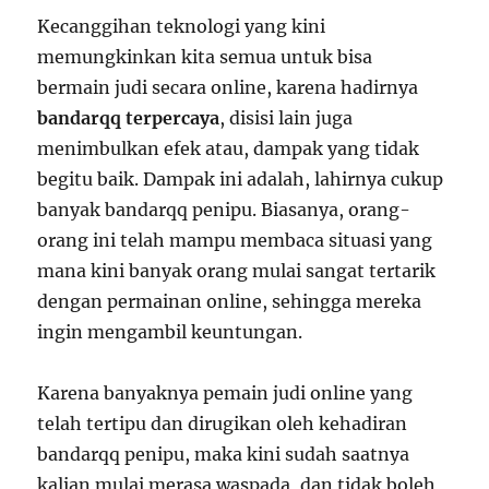
Kecanggihan teknologi yang kini
memungkinkan kita semua untuk bisa
bermain judi secara online, karena hadirnya
bandarqq terpercaya
, disisi lain juga
menimbulkan efek atau, dampak yang tidak
begitu baik. Dampak ini adalah, lahirnya cukup
banyak bandarqq penipu. Biasanya, orang-
orang ini telah mampu membaca situasi yang
mana kini banyak orang mulai sangat tertarik
dengan permainan online, sehingga mereka
ingin mengambil keuntungan.
Karena banyaknya pemain judi online yang
telah tertipu dan dirugikan oleh kehadiran
bandarqq penipu, maka kini sudah saatnya
kalian mulai merasa waspada, dan tidak boleh