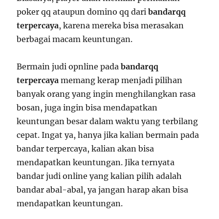
poker qq ataupun domino qq dari
bandarqq
terpercaya
, karena mereka bisa merasakan
berbagai macam keuntungan.
Bermain judi opnline pada
bandarqq
terpercaya
memang kerap menjadi pilihan
banyak orang yang ingin menghilangkan rasa
bosan, juga ingin bisa mendapatkan
keuntungan besar dalam waktu yang terbilang
cepat. Ingat ya, hanya jika kalian bermain pada
bandar terpercaya, kalian akan bisa
mendapatkan keuntungan. Jika ternyata
bandar judi online yang kalian pilih adalah
bandar abal-abal, ya jangan harap akan bisa
mendapatkan keuntungan.