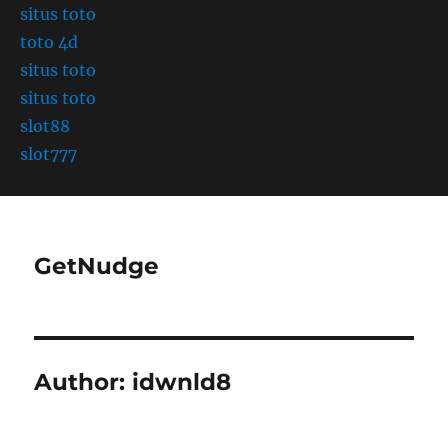
situs toto
toto 4d
situs toto
situs toto
slot88
slot777
GetNudge
Author:
idwnld8