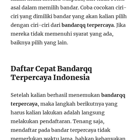
asal dalam memilih bandar. Coba cocokan ciri-
ciri yang dimiliki bandar yang akan kalian pilih
dengan ciri-ciri dari
bandarqq terpercaya
. Jika
mereka tidak memenuhi syarat yang ada,
baiknya pilih yang lain.
Daftar Cepat Bandarqq
Terpercaya Indonesia
Setelah kalian berhasil menemukan
bandarqq
terpercaya
, maka langkah berikutnya yang
harus kalian lakukan adalah langsung
melakukan pendaftaran. Tenang saja,
mendaftar pada bandar terpercaya tidak
memerlukan waktu lama, bahkan kebanyakan