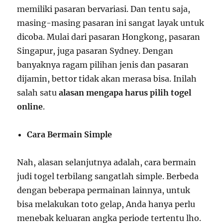
memiliki pasaran bervariasi. Dan tentu saja,
masing-masing pasaran ini sangat layak untuk
dicoba. Mulai dari pasaran Hongkong, pasaran
Singapur, juga pasaran Sydney. Dengan
banyaknya ragam pilihan jenis dan pasaran
dijamin, bettor tidak akan merasa bisa. Inilah
salah satu
alasan mengapa harus pilih togel
online
.
Cara Bermain Simple
Nah, alasan selanjutnya adalah, cara bermain
judi togel terbilang sangatlah simple. Berbeda
dengan beberapa permainan lainnya, untuk
bisa melakukan toto gelap, Anda hanya perlu
menebak keluaran angka periode tertentu lho.